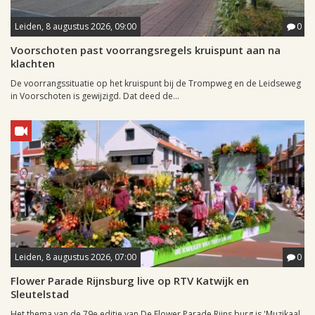
Leiden, 8 augustus 2026, 09:00
0
Voorschoten past voorrangsregels kruispunt aan na
klachten
De voorrangssituatie op het kruispunt bij de Trompweg en de Leidseweg
in Voorschoten is gewijzigd. Dat deed de...
Leiden, 8 augustus 2026, 07:00
0
Flower Parade Rijnsburg live op RTV Katwijk en
Sleutelstad
Het thema van de 79e editie van De Flower Parade Rijns burg is 'Muzikaal