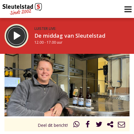
LUISTER LIVE:
De middag van Sleutelstad
12.00 - 17.00 uur
STRAKS:
Sleutelstad 30
17.00 - 19.00 uur
uur 1 van 0
Vorig uur
Volgend uur
Inklappen
Deel dit bericht!