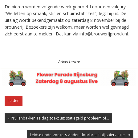
De bieren worden volgende week geproefd door een vakjury.
“We letten op smaak, stijl en schuimstabiliteit”, legt hij uit. De
uitslag wordt bekendgemaakt op zaterdag 8 november bij de
brouwerij. Bezoekers zijn welkom, maar worden wel gevraagd
zich eerst aan te melden. Dat kan via info@brouwerijpronck.nl.
Advertentie
Leiden
« Prullenbakken Teldag zoekt uit: statiegeld probleem of...
Leidse onderzoekers vinden doorbraak bij spierziekte... »