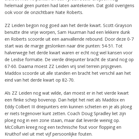
helemaal geen punten had laten aantekenen. Dat gold overigens
ook voor de onzichtbare Nate Roberts.
ZZ Leiden begon nog goed aan het derde kwart. Scott-Grayson
benutte drie vrije worpen, Sam Huurman had een lekkere dunk
en Roberts scoorde uit een aanvallende rebound. Door deze 0-7
start was de marge geslonken naar drie punten: 54-51. Tot
halverwege het derde kwart waren er echt nog wel kansen voor
de Leidse formatie. De vierde driepunter bracht de stand nog op
67-60. Daarna moest ZZ Leiden vrij snel terrein prijsgeven.
Maddox scoorde uit alle standen en bracht het verschil aan het
eind van het derde kwart op 82-70.
Als ZZ Leiden nog wat wilde, dan moest er in het vierde kwart
een flinke schep bovenop. Dan helpt het niet als Maddox en
Eddy Colbert III driepunters erin kunnen schieten en je als ploeg
er niets tegenover kunt zetten. Coach Doug Spradley liet zijn
ploeg nog in een zone staan, maar dat leverde weinig op.
McCollum kreeg nog een technische fout voor flopping en
Kruithof viel uit met vijf persoonlijke fouten.