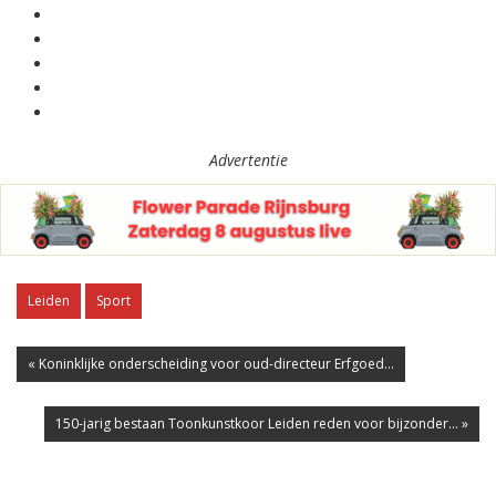
Advertentie
Leiden
Sport
« Koninklijke onderscheiding voor oud-directeur Erfgoed...
150-jarig bestaan Toonkunstkoor Leiden reden voor bijzonder... »