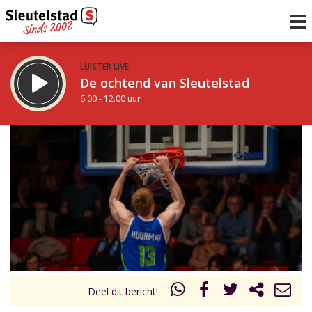
LUISTER LIVE:
De ochtend van Sleutelstad
6.00 - 12.00 uur
STRAKS:
De middag van Sleutelstad
12.00 - 18.00 uur
uur 1 van 0
Vorig uur
Volgend uur
Inklappen
Deel dit bericht!