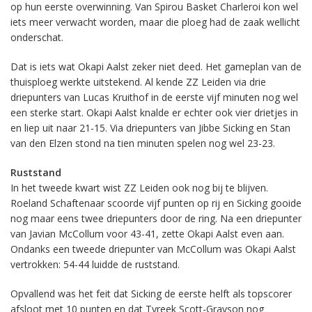
op hun eerste overwinning. Van Spirou Basket Charleroi kon wel
iets meer verwacht worden, maar die ploeg had de zaak wellicht
onderschat.
Dat is iets wat Okapi Aalst zeker niet deed. Het gameplan van de
thuisploeg werkte uitstekend. Al kende ZZ Leiden via drie
driepunters van Lucas Kruithof in de eerste vijf minuten nog wel
een sterke start. Okapi Aalst knalde er echter ook vier drietjes in
en liep uit naar 21-15. Via driepunters van Jibbe Sicking en Stan
van den Elzen stond na tien minuten spelen nog wel 23-23.
Ruststand
In het tweede kwart wist ZZ Leiden ook nog bij te blijven.
Roeland Schaftenaar scoorde vijf punten op rij en Sicking gooide
nog maar eens twee driepunters door de ring. Na een driepunter
van Javian McCollum voor 43-41, zette Okapi Aalst even aan.
Ondanks een tweede driepunter van McCollum was Okapi Aalst
vertrokken: 54-44 luidde de ruststand.
Opvallend was het feit dat Sicking de eerste helft als topscorer
afsloot met 10 punten en dat Tyreek Scott-Grayson nog