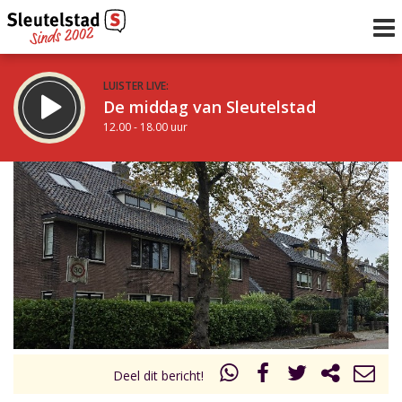
LUISTER LIVE:
De middag van Sleutelstad
12.00 - 18.00 uur
STRAKS:
De avond van Sleutelstad
18.00 - 19.00 uur
uur 1 van 0
Vorig uur
Volgend uur
Inklappen
Deel dit bericht!