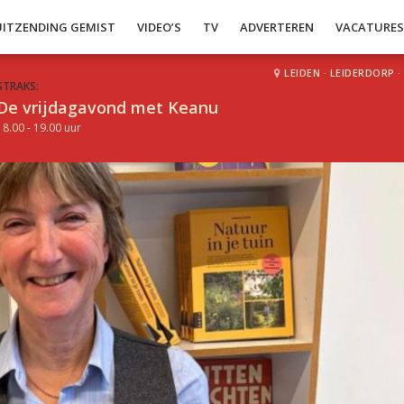
UITZENDING GEMIST
VIDEO’S
TV
ADVERTEREN
VACATURE
LEIDEN
·
LEIDERDORP
·
STRAKS:
De vrijdagavond met Keanu
18.00 - 19.00 uur