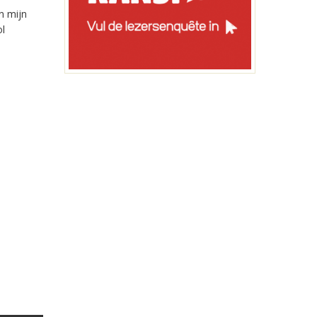
n mijn
ol