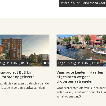
Wibra in oude Blokkerpand Voor
 augustus 2026, 18:33
0
Regio, , 5 augustus 2026, 17:50
uwproject BLEI bij
Vaarroute Leiden - Haarlem
ltstraat opgeleverd
afgesloten wegens
droogtemaatregelen
x, dat is verrezen op de plek van de
locatie in Leiden-Zuidwest, telt in
Voor recreanten die van Leiden naa
.
willen varen, is het knooppunt bij H
vanaf woensdag 5...