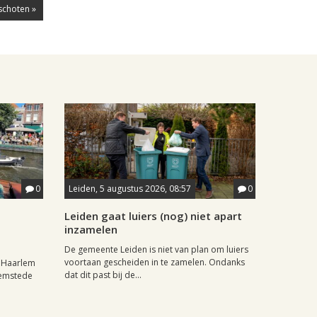
schoten »
0
Leiden, 5 augustus 2026, 08:57
0
Leiden gaat luiers (nog) niet apart
inzamelen
De gemeente Leiden is niet van plan om luiers
voortaan gescheiden in te zamelen. Ondanks
r Haarlem
dat dit past bij de...
eemstede