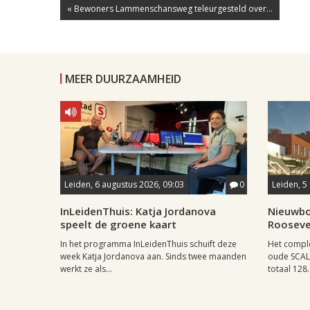
« Bewoners Lammenschansweg teleurgesteld over...
MEER DUURZAAMHEID
Leiden, 6 augustus 2026, 09:03
0
Leiden, 5
InLeidenThuis: Katja Jordanova
Nieuwbo
speelt de groene kaart
Rooseve
In het programma InLeidenThuis schuift deze
Het comple
week Katja Jordanova aan. Sinds twee maanden
oude SCAL-
werkt ze als...
totaal 128..