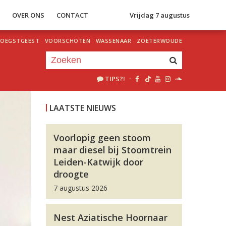
S
OVER ONS
CONTACT
Vrijdag 7 augustus
OEGSTGEEST
·
VOORSCHOTEN
·
WASSENAAR
·
ZOETERWOUDE
TIPS?!
·
Je luistert nu naar
uur 1 van 0
LAATSTE NIEUWS
«
Vorig uur
Volgend uur
»
Voorlopig geen stoom
maar diesel bij Stoomtrein
Leiden-Katwijk door
droogte
7 augustus 2026
Nest Aziatische Hoornaar