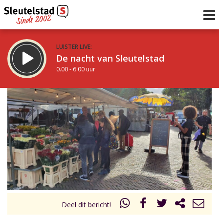
LUISTER LIVE:
De nacht van Sleutelstad
0.00 - 6.00 uur
STRAKS:
De ochtend van Sleutelstad
6.00 - 12.00 uur
uur 1 van 0
Vorig uur
Volgend uur
Inklappen
Deel dit bericht!