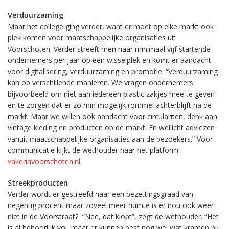
Verduurzaming
Maar het college ging verder, want er moet op elke markt ook
plek komen voor maatschappelijke organisaties uit
Voorschoten. Verder streeft men naar minimaal vijf startende
ondernemers per jaar op een wisselplek en komt er aandacht
voor digitalisering, verduurzaming en promotie. “Verduurzaming
kan op verschillende manieren. We vragen ondernemers
bijvoorbeeld om niet aan iedereen plastic zakjes mee te geven
en te zorgen dat er zo min mogelijk rommel achterblijft na de
markt. Maar we willen ook aandacht voor circulariteit, denk aan
vintage kleding en producten op de markt. En wellicht adviezen
vanuit maatschappelijke organisaties aan de bezoekers.” Voor
communicatie kijkt de wethouder naar het platform
vakerinvoorschoten.nl
.
Streekproducten
Verder wordt er gestreefd naar een bezettingsgraad van
negentig procent maar zoveel meer ruimte is er nou ook weer
niet in de Voorstraat? “Nee, dat klopt”, zegt de wethouder. “Het
is al behoorlijk vol, maar er kunnen best nog wel wat kramen bij.