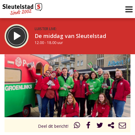
LUISTER LIVE:
De middag van Sleutelstad
12.00 - 18.00 uur
STRAKS:
De vrijdagavond met Keanu
18.00 - 19.00 uur
uur 1 van 0
Vorig uur
Volgend uur
Inklappen
Deel dit bericht!