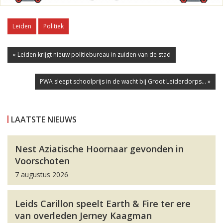
Leiden
Politiek
« Leiden krijgt nieuw politiebureau in zuiden van de stad
PWA sleept schoolprijs in de wacht bij Groot Leiderdorps... »
LAATSTE NIEUWS
Nest Aziatische Hoornaar gevonden in
Voorschoten
7 augustus 2026
Leids Carillon speelt Earth & Fire ter ere
van overleden Jerney Kaagman