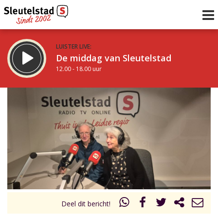
LUISTER LIVE:
De middag van Sleutelstad
12.00 - 18.00 uur
STRAKS:
De avond van Sleutelstad
18.00 - 21.00 uur
uur 1 van 0
Vorig uur
Volgend uur
Inklappen
Deel dit bericht!