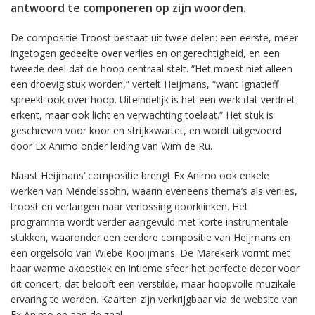
antwoord te componeren op zijn woorden.
De compositie Troost bestaat uit twee delen: een eerste, meer
ingetogen gedeelte over verlies en ongerechtigheid, en een
tweede deel dat de hoop centraal stelt. “Het moest niet alleen
een droevig stuk worden,” vertelt Heijmans, “want Ignatieff
spreekt ook over hoop. Uiteindelijk is het een werk dat verdriet
erkent, maar ook licht en verwachting toelaat.” Het stuk is
geschreven voor koor en strijkkwartet, en wordt uitgevoerd
door Ex Animo onder leiding van Wim de Ru.
Naast Heijmans’ compositie brengt Ex Animo ook enkele
werken van Mendelssohn, waarin eveneens thema’s als verlies,
troost en verlangen naar verlossing doorklinken. Het
programma wordt verder aangevuld met korte instrumentale
stukken, waaronder een eerdere compositie van Heijmans en
een orgelsolo van Wiebe Kooijmans. De Marekerk vormt met
haar warme akoestiek en intieme sfeer het perfecte decor voor
dit concert, dat belooft een verstilde, maar hoopvolle muzikale
ervaring te worden. Kaarten zijn verkrijgbaar via de website van
Ex Animo en aan de zaal.