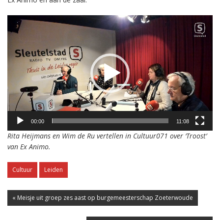
Videospeler
00:00
11:08
Rita Heijmans en Wim de Ru vertellen in Cultuur071 over ‘Troost’
van Ex Animo.
Cultuur
Leiden
« Meisje uit groep zes aast op burgemeesterschap Zoeterwoude