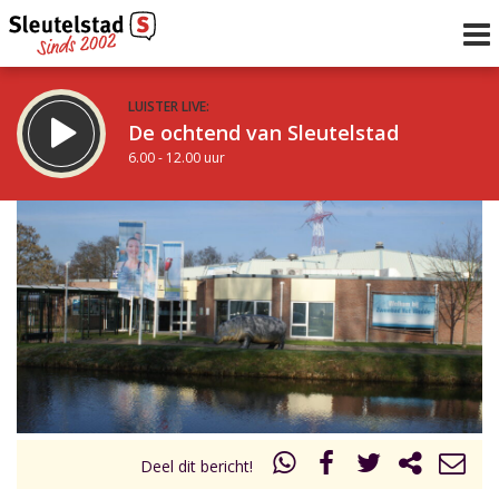
LUISTER LIVE:
De ochtend van Sleutelstad
6.00 - 12.00 uur
STRAKS:
De middag van Sleutelstad
12.00 - 18.00 uur
uur 1 van 0
Vorig uur
Volgend uur
Inklappen
Deel dit bericht!