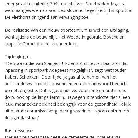
ieder geval tot uiterlijk 2040 openblijven. Sportpark Adegeest
werd aangewezen als voorkeurslocatie. Tegelijkertijd is Sporthal
De Vliethorst dringend aan vervanging toe.
De realisatie van een nieuw sportcentrum is wel een uitdaging,
want tijdens de bouw blijft Het Wedde in gebruik. Bovendien
loopt de Corbulotunnel eronderdoor.
Tijdelijk gas
“De voorstudie van Slangen + Koenis Architecten laat zien dat
inpassing in sportpark Adegeest mogelijk is”, zegt wethouder
Hubert Schokker. “Door tijdelijk gas af te nemen van het
bestaande zwembad is bovendien een slim antwoord bedacht
op netcongestie. Dat is goed nieuws voor jong en oud in ons
dorp, ook op de lange termijn. Bewegen is tenslotte niet alleen
leuk, maar zeker ook heel belangrijk voor de gezondheid. Ik kijk
uit naar de commissievergadering waarin het sportcentrum op
de agenda staat.”
Businesscase
Met een businesscase heeft de gemeente de locatiekeuze