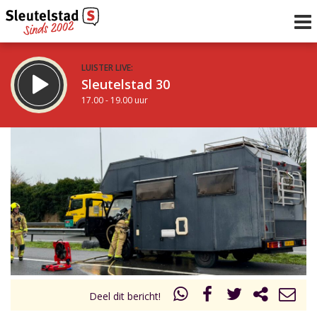
LUISTER LIVE:
Sleutelstad 30
17.00 - 19.00 uur
STRAKS:
De avond van Sleutelstad
19.00 - 0.00 uur
uur 1 van 0
Vorig uur
Volgend uur
Inklappen
Deel dit bericht!