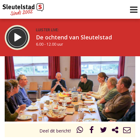
LUISTER LIVE:
De ochtend van Sleutelstad
6.00 - 12.00 uur
STRAKS:
De middag van Sleutelstad
12.00 - 19.00 uur
uur 1 van 0
Vorig uur
Volgend uur
Inklappen
Deel dit bericht!