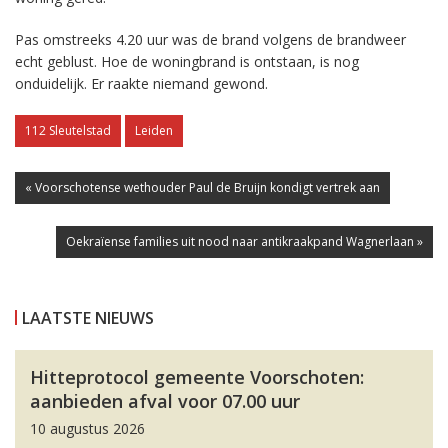
Pas omstreeks 4.20 uur was de brand volgens de brandweer
echt geblust. Hoe de woningbrand is ontstaan, is nog
onduidelijk. Er raakte niemand gewond.
112 Sleutelstad
Leiden
« Voorschotense wethouder Paul de Bruijn kondigt vertrek aan
Oekraïense families uit nood naar antikraakpand Wagnerlaan »
LAATSTE NIEUWS
Hitteprotocol gemeente Voorschoten:
aanbieden afval voor 07.00 uur
10 augustus 2026