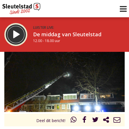
LUISTER LIVE:
De middag van Sleutelstad
12.00 - 18.00 uur
STRAKS:
De avond van Sleutelstad
18.00 - 21.00 uur
uur 1 van 0
Vorig uur
Volgend uur
Inklappen
Deel dit bericht!