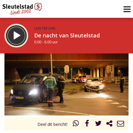
LUISTER LIVE:
De nacht van Sleutelstad
0.00 - 6.00 uur
STRAKS:
De ochtend van Sleutelstad
6.00 - 12.00 uur
uur 1 van 0
Vorig uur
Volgend uur
Inklappen
Deel dit bericht!