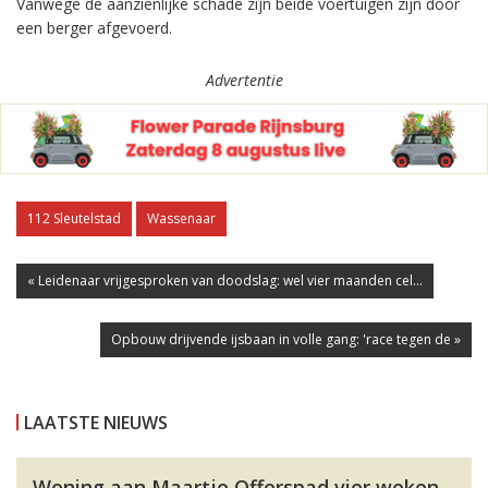
Vanwege de aanzienlijke schade zijn beide voertuigen zijn door
een berger afgevoerd.
Advertentie
112 Sleutelstad
Wassenaar
« Leidenaar vrijgesproken van doodslag: wel vier maanden cel...
Opbouw drijvende ijsbaan in volle gang: 'race tegen de »
LAATSTE NIEUWS
Woning aan Maartje Offerspad vier weken