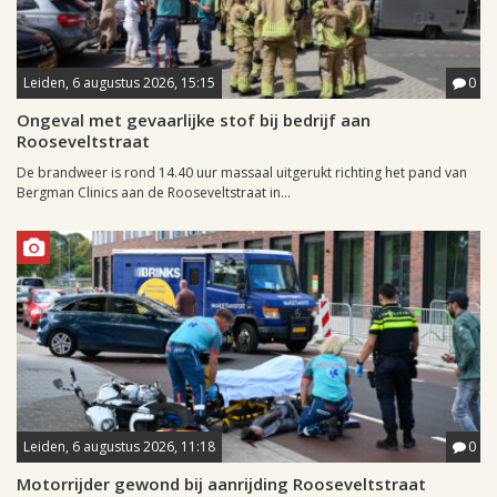
Leiden, 6 augustus 2026, 15:15
0
Ongeval met gevaarlijke stof bij bedrijf aan
Rooseveltstraat
De brandweer is rond 14.40 uur massaal uitgerukt richting het pand van
Bergman Clinics aan de Rooseveltstraat in...
Leiden, 6 augustus 2026, 11:18
0
Motorrijder gewond bij aanrijding Rooseveltstraat