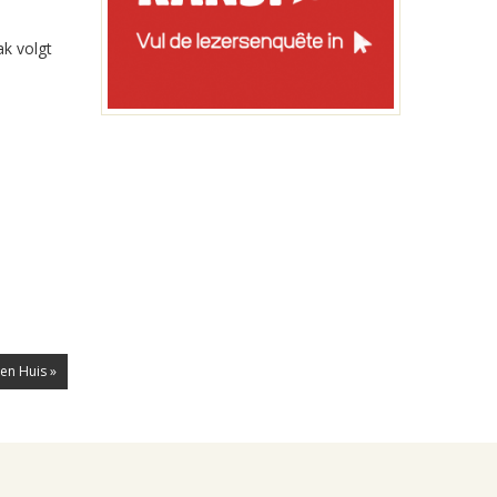
ak volgt
zen Huis »