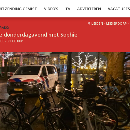
UITZENDING GEMIST
VIDEO’S
TV
ADVERTEREN
VACATURE
LEIDEN
·
LEIDERDORP
·
RAKS:
e donderdagavond met Sophie
.00 - 21.00 uur