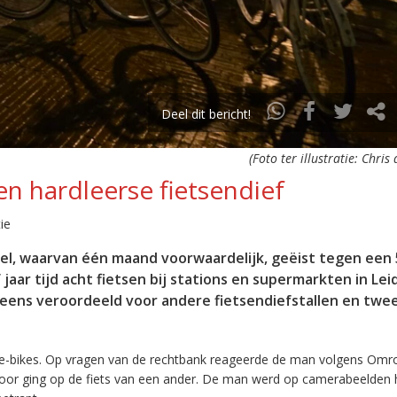
Deel dit bericht!
(Foto ter illustratie: Chri
en hardleerse fietsendief
ie
el, waarvan één maand voorwaardelijk, geëist tegen een 
f jaar tijd acht fietsen bij stations en supermarkten in Lei
l eens veroordeeld voor andere fietsendiefstallen en twe
 e-bikes. Op vragen van de rechtbank reageerde de man volgens Om
door ging op de fiets van een ander. De man werd op camerabeelden 