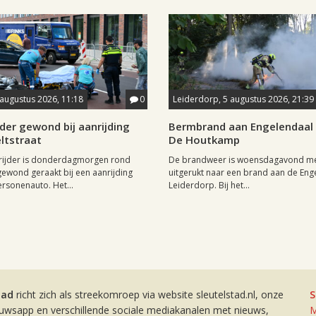
 augustus 2026, 11:18
0
Leiderdorp, 5 augustus 2026, 21:39
der gewond bij aanrijding
Bermbrand aan Engelendaal b
ltstraat
De Houtkamp
rijder is donderdagmorgen rond
De brandweer is woensdagavond m
gewond geraakt bij een aanrijding
uitgerukt naar een brand aan de Eng
rsonenauto. Het...
Leiderdorp. Bij het...
tad
richt zich als streekomroep via website sleutelstad.nl, onze
S
euwsapp en verschillende sociale mediakanalen met nieuws,
M