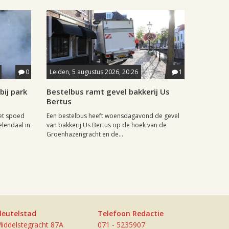
0
Leiden, 5 augustus 2026, 20:26
1
ij park
Bestelbus ramt gevel bakkerij Us
Bertus
et spoed
Een bestelbus heeft woensdagavond de gevel
elendaal in
van bakkerij Us Bertus op de hoek van de
Groenhazengracht en de...
leutelstad
Telefoon Redactie
iddelstegracht 87A
071 - 5235907