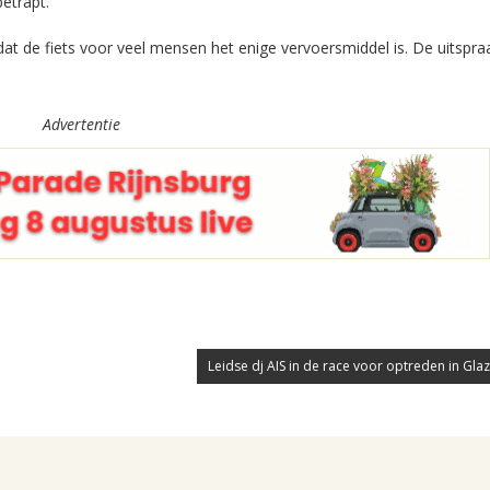
etrapt.
at de fiets voor veel mensen het enige vervoersmiddel is. De uitspra
Advertentie
Leidse dj AIS in de race voor optreden in Gla