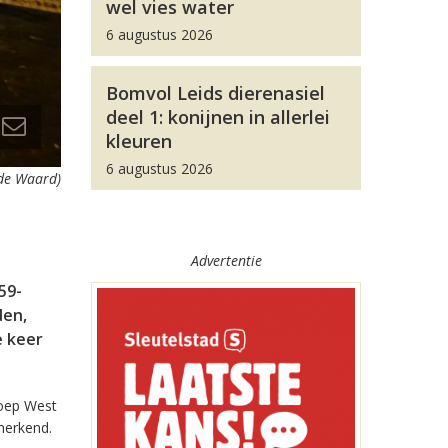
wel vies water
6 augustus 2026
Bomvol Leids dierenasiel
deel 1: konijnen in allerlei
kleuren
6 augustus 2026
s de Waard)
Advertentie
59-
den,
e keer
roep West
herkend.