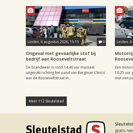
Leiden, 6 augustus 2026, 15:15
0
Leiden, 6
Ongeval met gevaarlijke stof bij
Motorrij
bedrijf aan Rooseveltstraat
Rooseve
De brandweer is rond 14.40 uur massaal
Een motor
uitgerukt richting het pand van Bergman Clinics
10.25 uur 
aan de Rooseveltstraat in...
met een pe
Meer 112 Sleutelstad
Sleutels
gratis ni