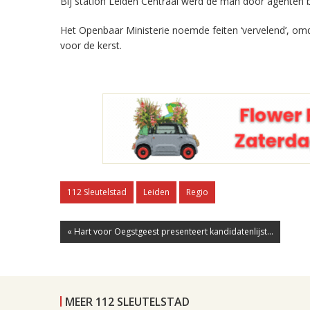
Bij station Leiden Centraal werd de man door agenten b
Het Openbaar Ministerie noemde feiten ‘vervelend’, omd
voor de kerst.
112 Sleutelstad
Leiden
Regio
« Hart voor Oegstgeest presenteert kandidatenlijst...
MEER 112 SLEUTELSTAD