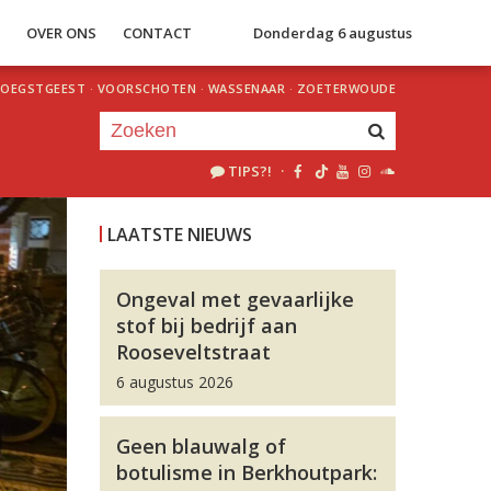
S
OVER ONS
CONTACT
Donderdag 6 augustus
OEGSTGEEST
·
VOORSCHOTEN
·
WASSENAAR
·
ZOETERWOUDE
TIPS?!
·
Je luistert nu naar
uur 1 van 0
LAATSTE NIEUWS
«
Vorig uur
Volgend uur
»
Ongeval met gevaarlijke
stof bij bedrijf aan
Rooseveltstraat
6 augustus 2026
Geen blauwalg of
botulisme in Berkhoutpark: