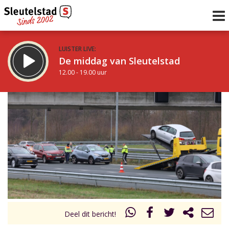
LUISTER LIVE:
De middag van Sleutelstad
12.00 - 19.00 uur
STRAKS:
De avond van Sleutelstad
19.00 - 22.00 uur
uur 1 van 0
Vorig uur
Volgend uur
Inklappen
Deel dit bericht!