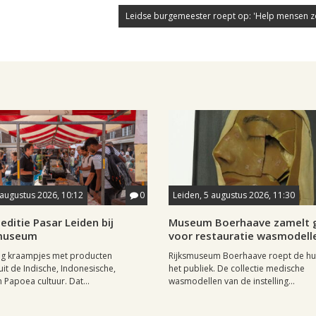
Leidse burgemeester roept op: 'Help mensen zo
 augustus 2026, 10:12
0
Leiden, 5 augustus 2026, 11:30
editie Pasar Leiden bij
Museum Boerhaave zamelt g
museum
voor restauratie wasmodell
tig kraampjes met producten
Rijksmuseum Boerhaave roept de hul
uit de Indische, Indonesische,
het publiek. De collectie medische
 Papoea cultuur. Dat...
wasmodellen van de instelling...