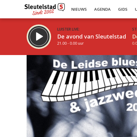
NIEUWS
AGENDA
GIDS
LUISTER LIVE:
ST
De avond van Sleutelstad
D
21.00 - 0.00 uur
0.0
Inklappen