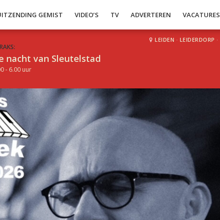
UITZENDING GEMIST
VIDEO’S
TV
ADVERTEREN
VACATURE
LEIDEN
·
LEIDERDORP
·
RAKS:
e nacht van Sleutelstad
0 - 6.00 uur