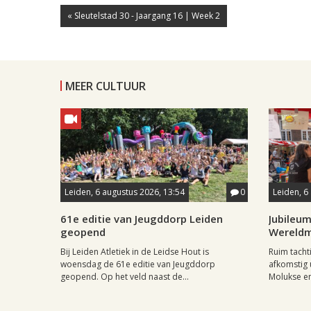
« Sleutelstad 30 - Jaargang 16 | Week 2
MEER CULTUUR
Leiden, 6 augustus 2026, 13:54
0
Leiden, 6
61e editie van Jeugddorp Leiden
Jubileum
geopend
Wereld
Bij Leiden Atletiek in de Leidse Hout is
Ruim tach
woensdag de 61e editie van Jeugddorp
afkomstig 
geopend. Op het veld naast de...
Molukse en