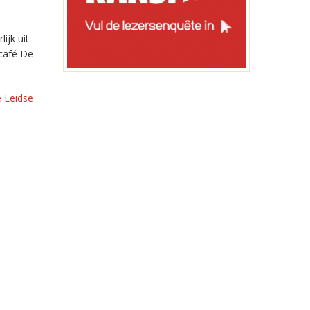
ijk uit
 café De
 Leidse