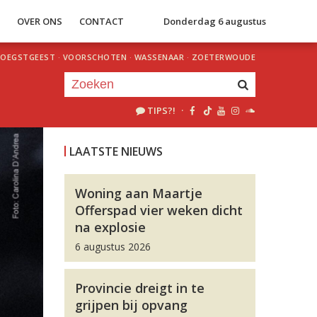
S
OVER ONS
CONTACT
Donderdag 6 augustus
OEGSTGEEST
·
VOORSCHOTEN
·
WASSENAAR
·
ZOETERWOUDE
TIPS?!
·
Je luistert nu naar
uur 1 van 0
LAATSTE NIEUWS
«
Vorig uur
Volgend uur
»
Woning aan Maartje
Offerspad vier weken dicht
na explosie
6 augustus 2026
Provincie dreigt in te
grijpen bij opvang