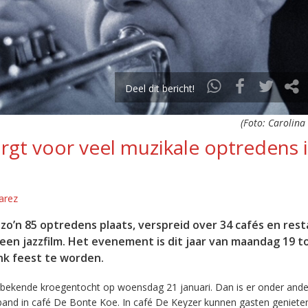
Deel dit bericht!
(Foto: Carolina
rgt voor veel muzikale optredens 
arez
 zo’n 85 optredens plaats, verspreid over 34 cafés en res
t een jazzfilm. Het evenement is dit jaar van maandag 19 t
nk feest te worden.
de bekende kroegentocht op woensdag 21 januari. Dan is er onder and
band in café De Bonte Koe. In café De Keyzer kunnen gasten geniete