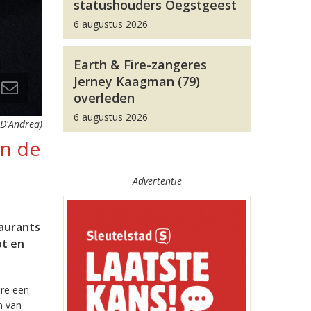
statushouders Oegstgeest
6 augustus 2026
Earth & Fire-zangeres
Jerney Kaagman (79)
overleden
6 augustus 2026
 D'Andrea)
in de
Advertentie
taurants
ot en
ere een
n van