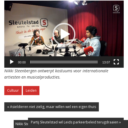
Videospeler
00:00
13:07
Nikki Steenbergen ontwerpt kostuums voor internationale
artiesten en musicalproducties.
Cultuur
Leiden
« Asieldieren niet zielig, maar willen wel een eigen thuis
Partij Sleutelstad wil Leids parkeerbeleid terugdraaien »
Nikki Steenbergen met het nijlpaard voor The Masked Singer. (Foto: