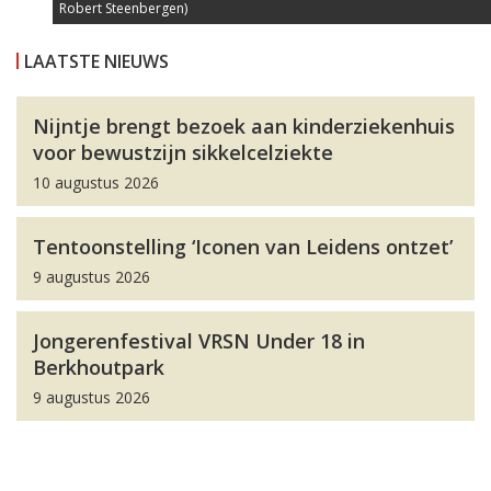
Hoofdtooi voor de Musical Josphine Baker. (Foto: Nikki Steenbergen)
Hoofdtooi voor de Musical Josphine Baker. (Foto: Nikki Steenbergen)
Robert Steenbergen)
LAATSTE NIEUWS
Nijntje brengt bezoek aan kinderziekenhuis
voor bewustzijn sikkelcelziekte
10 augustus 2026
Tentoonstelling ‘Iconen van Leidens ontzet’
9 augustus 2026
Jongerenfestival VRSN Under 18 in
Berkhoutpark
9 augustus 2026