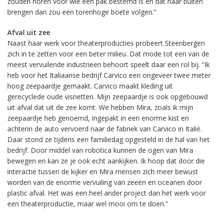
zouden horen voor wie een pak bestemd is en dat naar buiten
brengen dan zou een torenhoge boete volgen.”
Afval uit zee
Naast haar werk voor theaterproducties probeert Steenbergen
zich in te zetten voor een beter milieu. Dat mode tot een van de
meest vervuilende industrieën behoort speelt daar een rol bij. “Ik
heb voor het Italiaanse bedrijf Carvico een ongeveer twee meter
hoog zeepaardje gemaakt. Carvico maakt kleding uit
gerecyclede oude visnetten. Mijn zeepaardje is ook opgebouwd
uit afval dat uit de zee komt. We hebben Mira, zoals ik mijn
zeepaardje heb genoemd, ingepakt in een enorme kist en
achterin de auto vervoerd naar de fabriek van Carvico in Italië.
Daar stond ze tijdens een familiedag opgesteld in de hal van het
bedrijf. Door middel van robotica kunnen de ogen van Mira
bewegen en kan ze je ook echt aankijken. Ik hoop dat door die
interactie tussen de kijker en Mira mensen zich meer bewust
worden van de enorme vervuiling van zeeën en oceanen door
plastic afval. Het was een heel ander project dan het werk voor
een theaterproductie, maar wel mooi om te doen.”