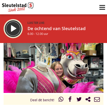
LUISTER LIVE:
De ochtend van Sleutelstad
6.00 - 12.00 uur
STRAKS:
De middag van Sleutelstad
12.00 - 18.00 uur
uur 1 van 0
Vorig uur
Volgend uur
Inklappen
Deel dit bericht!