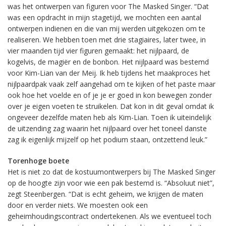
was het ontwerpen van figuren voor The Masked Singer. “Dat
was een opdracht in mijn stagetijd, we mochten een aantal
ontwerpen indienen en die van mij werden uitgekozen om te
realiseren. We hebben toen met drie stagiaires, later twee, in
vier maanden tijd vier figuren gemaakt: het nijlpaard, de
kogelvis, de magiër en de bonbon. Het nijlpaard was bestemd
voor Kim-Lian van der Meij. Ik heb tijdens het maakproces het
nijlpaardpak vaak zelf aangehad om te kijken of het paste maar
ook hoe het voelde en of je je er goed in kon bewegen zonder
over je eigen voeten te struikelen. Dat kon in dit geval omdat ik
ongeveer dezelfde maten heb als Kim-Lian. Toen ik uiteindelijk
de uitzending zag waarin het nijlpaard over het toneel danste
zag ik eigenlijk mijzelf op het podium staan, ontzettend leuk.”
Torenhoge boete
Het is niet zo dat de kostuumontwerpers bij The Masked Singer
op de hoogte zijn voor wie een pak bestemd is. “Absoluut niet”,
zegt Steenbergen. “Dat is echt geheim, we krijgen de maten
door en verder niets. We moesten ook een
geheimhoudingscontract ondertekenen. Als we eventueel toch