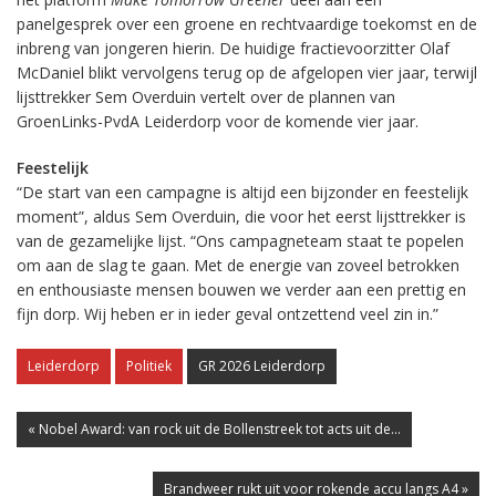
panelgesprek over een groene en rechtvaardige toekomst en de
inbreng van jongeren hierin. De huidige fractievoorzitter Olaf
McDaniel blikt vervolgens terug op de afgelopen vier jaar, terwijl
lijsttrekker Sem Overduin vertelt over de plannen van
GroenLinks-PvdA Leiderdorp voor de komende vier jaar.
Feestelijk
“De start van een campagne is altijd een bijzonder en feestelijk
moment”, aldus Sem Overduin, die voor het eerst lijsttrekker is
van de gezamelijke lijst. “Ons campagneteam staat te popelen
om aan de slag te gaan. Met de energie van zoveel betrokken
en enthousiaste mensen bouwen we verder aan een prettig en
fijn dorp. Wij heben er in ieder geval ontzettend veel zin in.”
Leiderdorp
Politiek
GR 2026 Leiderdorp
« Nobel Award: van rock uit de Bollenstreek tot acts uit de...
Brandweer rukt uit voor rokende accu langs A4 »