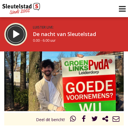
LUISTER LIVE:
De nacht van Sleutelstad
0.00 - 6.00 uur
STRAKS:
De ochtend van Sleutelstad
6.00 - 12.00 uur
uur 1 van 0
Vorig uur
Volgend uur
Inklappen
Deel dit bericht!