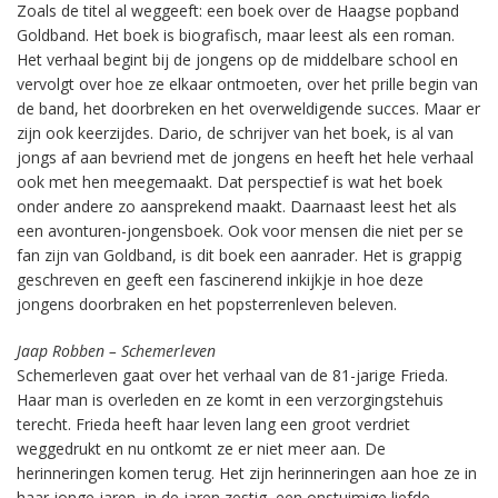
Zoals de titel al weggeeft: een boek over de Haagse popband
Goldband. Het boek is biografisch, maar leest als een roman.
Het verhaal begint bij de jongens op de middelbare school en
vervolgt over hoe ze elkaar ontmoeten, over het prille begin van
de band, het doorbreken en het overweldigende succes. Maar er
zijn ook keerzijdes. Dario, de schrijver van het boek, is al van
jongs af aan bevriend met de jongens en heeft het hele verhaal
ook met hen meegemaakt. Dat perspectief is wat het boek
onder andere zo aansprekend maakt. Daarnaast leest het als
een avonturen-jongensboek. Ook voor mensen die niet per se
fan zijn van Goldband, is dit boek een aanrader. Het is grappig
geschreven en geeft een fascinerend inkijkje in hoe deze
jongens doorbraken en het popsterrenleven beleven.
Jaap Robben – Schemerleven
Schemerleven gaat over het verhaal van de 81-jarige Frieda.
Haar man is overleden en ze komt in een verzorgingstehuis
terecht. Frieda heeft haar leven lang een groot verdriet
weggedrukt en nu ontkomt ze er niet meer aan. De
herinneringen komen terug. Het zijn herinneringen aan hoe ze in
haar jonge jaren, in de jaren zestig, een onstuimige liefde