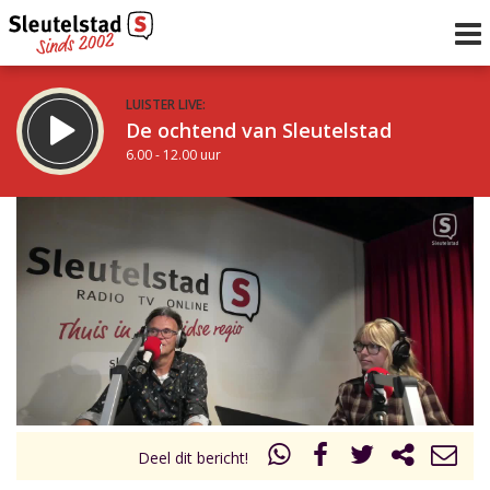
LUISTER LIVE:
De ochtend van Sleutelstad
6.00 - 12.00 uur
STRAKS:
De middag van Sleutelstad
12.00 - 18.00 uur
uur 1 van 0
Vorig uur
Volgend uur
Inklappen
Deel dit bericht!