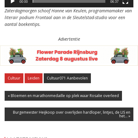
00:00
06:37
Zaterdagmorgen schoof Hanne van Keulen, programmamaker van
literair podium Frontaal aan in de Sleutelstad-studio voor een
aantal boekentips.
Advertentie
Cultuur
Leiden
Cultuur071 Aanbevolen
« Bloemen en marathonmedaille op plek waar Rosalie overleed
Burgemeester Heijkoop over overlijden hardloper, lintjes, de LIS en
het... »