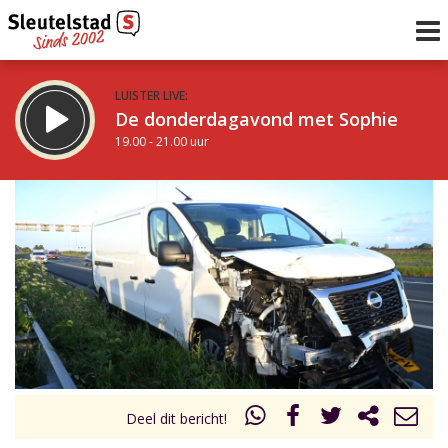
LUISTER LIVE:
De donderdagavond met Sophie
19.00 - 21.00 uur
STRAKS:
De avond van Sleutelstad
21.00 - 0.00 uur
uur 1 van 0
Vorig uur
Volgend uur
Inklappen
Deel dit bericht!