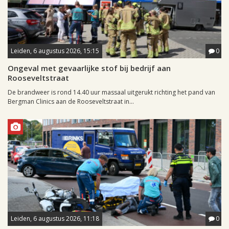
Leiden, 6 augustus 2026, 15:15
0
Ongeval met gevaarlijke stof bij bedrijf aan
Rooseveltstraat
De brandweer is rond 14.40 uur massaal uitgerukt richting het pand van
Bergman Clinics aan de Rooseveltstraat in...
Leiden, 6 augustus 2026, 11:18
0