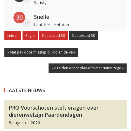
Satisfy
Snelle
30
23
Laat Het Licht Aan
Leiden
Regio
Sleutelstad 30
Sleutelstad 30
« Nat pak door misstap bij Molen de Valk
ZZ Leiden opent play-offs met ruime zege »
LAATSTE NIEUWS
PRO Voorschoten stelt vragen over
dierenwelzijn Paardendagen
8 augustus 2026