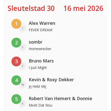
Sleutelstad 30
16 mei 2026
Alex Warren
1
1
FEVER DREAM
sombr
2
3
Homewrecker
Bruno Mars
3
2
I Just Might
Kevin & Roxy Dekker
4
18
Jij Hebt Mij
Robert Van Hemert & Donnie
5
8
Moët Dat Nou