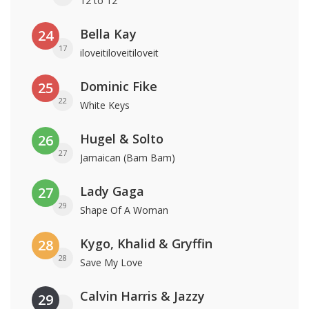
12 to 12
Bella Kay
24
17
iloveitiloveitiloveit
Dominic Fike
25
22
White Keys
Hugel & Solto
26
27
Jamaican (Bam Bam)
Lady Gaga
27
29
Shape Of A Woman
Kygo, Khalid & Gryffin
28
28
Save My Love
Calvin Harris & Jazzy
29