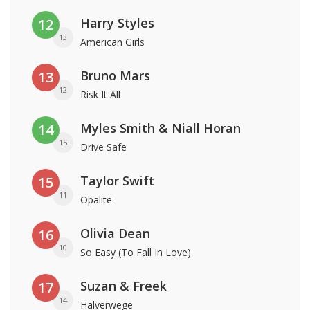
Harry Styles
12
13
American Girls
Bruno Mars
13
12
Risk It All
Myles Smith & Niall Horan
14
15
Drive Safe
Taylor Swift
15
11
Opalite
Olivia Dean
16
10
So Easy (To Fall In Love)
Suzan & Freek
17
14
Halverwege