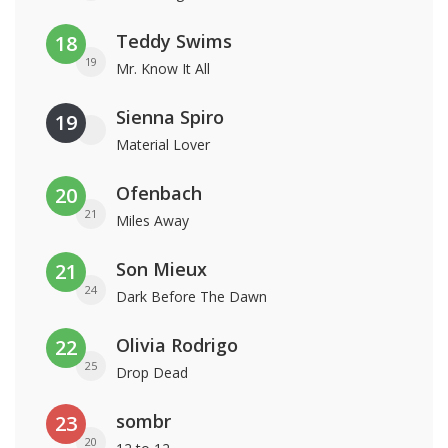
Teddy Swims
18
19
Mr. Know It All
Sienna Spiro
19
Material Lover
Ofenbach
20
21
Miles Away
Son Mieux
21
24
Dark Before The Dawn
Olivia Rodrigo
22
25
Drop Dead
sombr
23
20