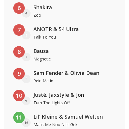
Shakira
6
4
Zoo
ANOTR & 54 Ultra
7
6
Talk To You
Bausa
8
7
Magnetic
Sam Fender & Olivia Dean
9
5
Rein Me In
Justė, Jaxstyle & Jon
10
9
Turn The Lights Off
Lil' Kleine & Samuel Welten
11
16
Maak Me Nou Niet Gek