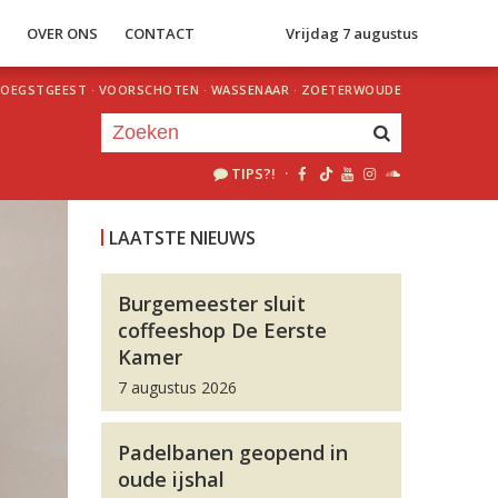
S
OVER ONS
CONTACT
Vrijdag 7 augustus
OEGSTGEEST
·
VOORSCHOTEN
·
WASSENAAR
·
ZOETERWOUDE
TIPS?!
·
Je luistert nu naar
uur 1 van 0
LAATSTE NIEUWS
«
Vorig uur
Volgend uur
»
Burgemeester sluit
coffeeshop De Eerste
Kamer
7 augustus 2026
Padelbanen geopend in
oude ijshal