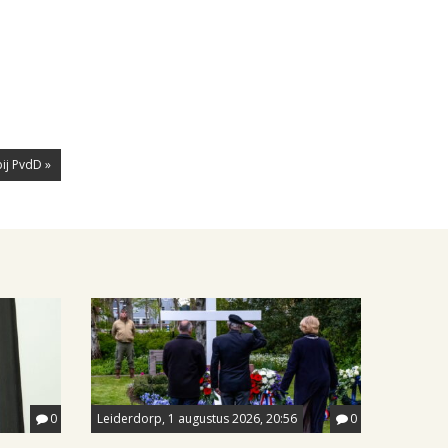
ij PvdD »
0
Leiderdorp, 1 augustus 2026, 20:56
0