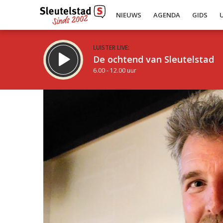
NIEUWS
AGENDA
GIDS
LUISTER LIVE:
De ochtend van Sleutelstad
6.00 - 12.00 uur
Inklappen