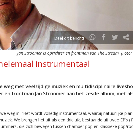
Deel dit bericht!
Jan Stroomer is oprichter en frontman van The Stream. (Foto: 
elemaal instrumentaal
e weg met veelzijdige muziek en multidisciplinaire livesh
 en frontman Jan Stroomer aan het zesde album, met als 
 weg in. “Het wordt volledig instrumentaal, waarbij natuurlijke pia
iek. We brengen het uit als een drieluik, bestaande uit twee EP’s (‘
n nummers, die zich bewegen tussen chamber pop en klassieke pop/roc