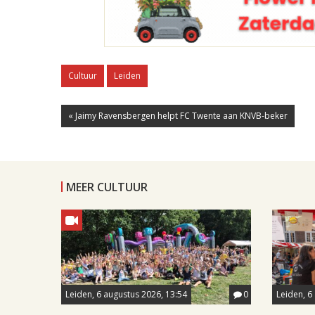
Cultuur
Leiden
« Jaimy Ravensbergen helpt FC Twente aan KNVB-beker
MEER CULTUUR
Leiden, 6 augustus 2026, 13:54
0
Leiden, 6