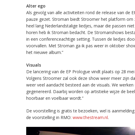
Alter ego
Als gevolg van alle activiteiten rond de release van de
pauze gezet. Stroman biedt Stroomer het platform om z
heel lang Nederlandstalige liedjes, maar die passen nie
horen heb ik Stroman bedacht. De Stromanshows bestaan
in een conferenceachtige setting. Tussen de liedjes doo
voorvallen. Met Stroman ga ik pas weer in oktober sh
het nieuwe album.”
Visuals
De lancering van de EP Prologue vindt plaats op 28 m
Volgens Stroomer zal ook deze show weer meer zijn da
weer veel aandacht besteed aan de visuals. We werken 
gegenereerd. Daarbij worden op artistieke wijze de be
hoorbaar en voelbaar wordt.”
De voorstelling is gratis te bezoeken, wel is aanmeldi
de voorstelling in RMO:
www.thestream.nl
.
Videospeler