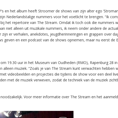
 EP’s en het album heeft Stroomer de shows van zijn alter ego ‘Stroma
ijn Nederlandstalige nummers voor het voetlicht te brengen. “Ik com
t bij het repertoire van The Stream. Omdat ik toch ook die nummers w
 niet alleen uit muzikale nummers, ik neem onder andere de actuali
r zijn er verhalen, anekdotes, jeugdherinneringen en grappen over dag
ows geven en een podcast van de shows opnemen, maar nu eerst de E
ei om 19.30 uur in het Museum van Oudheden (RMO), Rapenburg 28 in
n alleen muziek. “Zoals je van The Stream kunt verwachten hebben 
met videobeelden en projecties die tijdens de show voor een deel li
elden met de muziek verweven, zodat de techniek van de muziek zicht
ng noodzakelijk. Voor meer informatie over The Stream en het aanmel