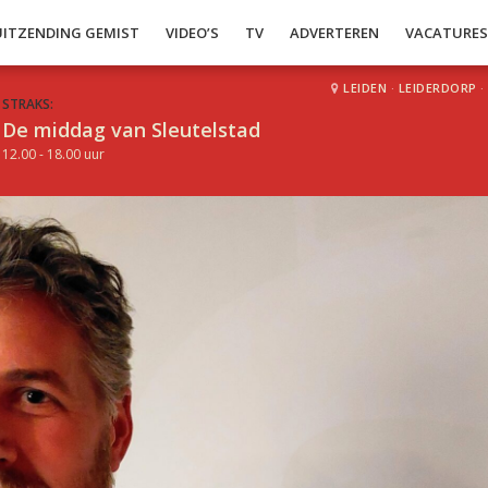
UITZENDING GEMIST
VIDEO’S
TV
ADVERTEREN
VACATURE
LEIDEN
·
LEIDERDORP
·
STRAKS:
De middag van Sleutelstad
12.00 - 18.00 uur