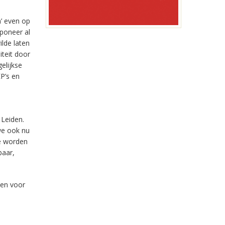
n’ even op
poneer al
ilde laten
teit door
elijkse
P’s en
 Leiden.
we ook nu
ve worden
baar,
den voor