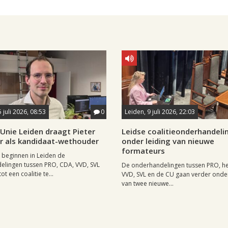
 juli 2026, 08:53
0
Leiden, 9 juli 2026, 22:03
Unie Leiden draagt Pieter
Leidse coalitieonderhandeli
or als kandidaat-wethouder
onder leiding van nieuwe
formateurs
beginnen in Leiden de
elingen tussen PRO, CDA, VVD, SVL
De onderhandelingen tussen PRO, he
t een coalitie te...
VVD, SVL en de CU gaan verder onder
van twee nieuwe...