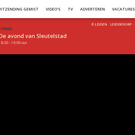
UITZENDING GEMIST
VIDEO’S
TV
ADVERTEREN
VACATURE
LEIDEN
·
LEIDERDORP
·
STRAKS:
De avond van Sleutelstad
18.00 - 19.00 uur