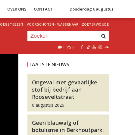
S
OVER ONS
CONTACT
Donderdag 6 augustus
OEGSTGEEST
·
VOORSCHOTEN
·
WASSENAAR
·
ZOETERWOUDE
TIPS?!
·
Je luistert nu naar
uur 1 van 0
LAATSTE NIEUWS
«
Vorig uur
Volgend uur
»
Ongeval met gevaarlijke
stof bij bedrijf aan
Rooseveltstraat
6 augustus 2026
Geen blauwalg of
botulisme in Berkhoutpark: