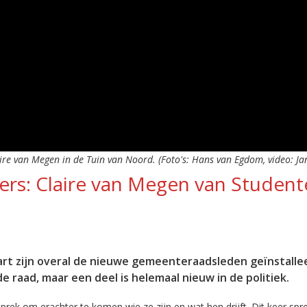
ire van Megen in de Tuin van Noord. (Foto's: Hans van Egdom, video: Ja
ers: Claire van Megen van Studen
t zijn overal de nieuwe gemeenteraadsleden geïnstalle
 raad, maar een deel is helemaal nieuw in de politiek.
k om erachter te komen wie ze zijn en wat hen drijft. Dit keer spre