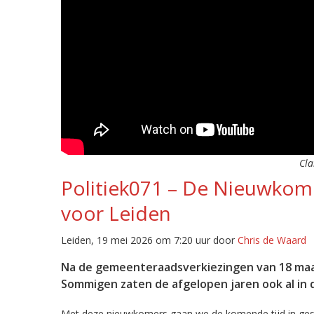
Cla
Politiek071 – De Nieuwkom
voor Leiden
Leiden, 19 mei 2026 om 7:20 uur door
Chris de Waard
Na de gemeenteraadsverkiezingen van 18 maar
Sommigen zaten de afgelopen jaren ook al in de
Met deze nieuwkomers gaan we de komende tijd in gespre