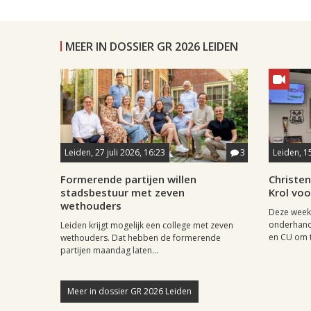
MEER IN DOSSIER GR 2026 LEIDEN
Leiden, 27 juli 2026, 16:23
3
Leiden, 15
Formerende partijen willen
Christen
stadsbestuur met zeven
Krol vo
wethouders
Deze week 
onderhand
Leiden krijgt mogelijk een college met zeven
en CU om to
wethouders. Dat hebben de formerende
partijen maandag laten...
Meer in dossier GR 2026 Leiden