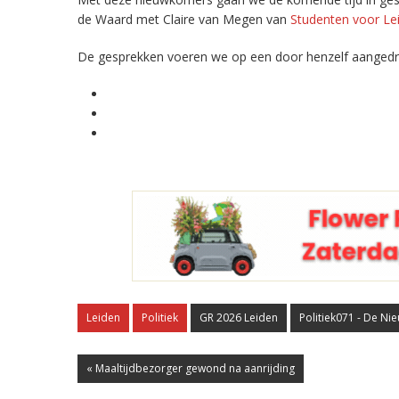
de Waard met Claire van Megen van
Studenten voor Le
De gesprekken voeren we op een door henzelf aangedrag
Leiden
Politiek
GR 2026 Leiden
Politiek071 - De N
« Maaltijdbezorger gewond na aanrijding