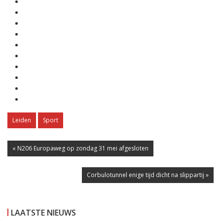
Leiden
Sport
« N206 Europaweg op zondag 31 mei afgesloten
Corbulotunnel enige tijd dicht na slippartij »
LAATSTE NIEUWS