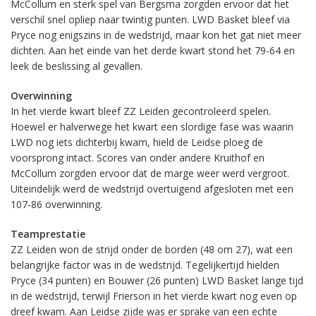
McCollum en sterk spel van Bergsma zorgden ervoor dat het
verschil snel opliep naar twintig punten. LWD Basket bleef via
Pryce nog enigszins in de wedstrijd, maar kon het gat niet meer
dichten. Aan het einde van het derde kwart stond het 79-64 en
leek de beslissing al gevallen.
Overwinning
In het vierde kwart bleef ZZ Leiden gecontroleerd spelen.
Hoewel er halverwege het kwart een slordige fase was waarin
LWD nog iets dichterbij kwam, hield de Leidse ploeg de
voorsprong intact. Scores van onder andere Kruithof en
McCollum zorgden ervoor dat de marge weer werd vergroot.
Uiteindelijk werd de wedstrijd overtuigend afgesloten met een
107-86 overwinning.
Teamprestatie
ZZ Leiden won de strijd onder de borden (48 om 27), wat een
belangrijke factor was in de wedstrijd. Tegelijkertijd hielden
Pryce (34 punten) en Bouwer (26 punten) LWD Basket lange tijd
in de wedstrijd, terwijl Frierson in het vierde kwart nog even op
dreef kwam. Aan Leidse zijde was er sprake van een echte