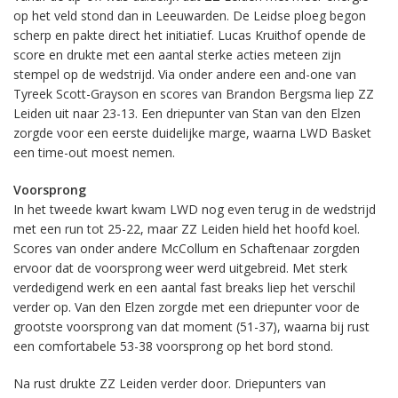
op het veld stond dan in Leeuwarden. De Leidse ploeg begon
scherp en pakte direct het initiatief. Lucas Kruithof opende de
score en drukte met een aantal sterke acties meteen zijn
stempel op de wedstrijd. Via onder andere een and-one van
Tyreek Scott-Grayson en scores van Brandon Bergsma liep ZZ
Leiden uit naar 23-13. Een driepunter van Stan van den Elzen
zorgde voor een eerste duidelijke marge, waarna LWD Basket
een time-out moest nemen.
Voorsprong
In het tweede kwart kwam LWD nog even terug in de wedstrijd
met een run tot 25-22, maar ZZ Leiden hield het hoofd koel.
Scores van onder andere McCollum en Schaftenaar zorgden
ervoor dat de voorsprong weer werd uitgebreid. Met sterk
verdedigend werk en een aantal fast breaks liep het verschil
verder op. Van den Elzen zorgde met een driepunter voor de
grootste voorsprong van dat moment (51-37), waarna bij rust
een comfortabele 53-38 voorsprong op het bord stond.
Na rust drukte ZZ Leiden verder door. Driepunters van