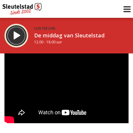
LUISTER LIVE:
De middag van Sleutelstad
12.00 - 18.00 uur
STRAKS:
De avond van Sleutelstad
18.00 - 21.00 uur
uur 1 van 0
Vorig uur
Volgend uur
Inklappen