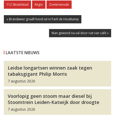
112 Sleutelstad
Regio
Zoeterwoude
« Brandweer graaft hond uit in Park de Houtkamp
Man gewond na val door ruit van café »
LAATSTE NIEUWS
Leidse longartsen winnen zaak tegen
tabaksgigant Philip Morris
7 augustus 2026
Voorlopig geen stoom maar diesel bij
Stoomtrein Leiden-Katwijk door droogte
7 augustus 2026