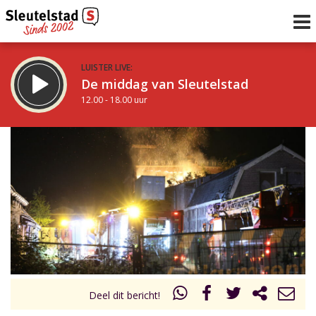
LUISTER LIVE:
De middag van Sleutelstad
12.00 - 18.00 uur
STRAKS:
De vrijdagavond met Keanu
18.00 - 19.00 uur
uur 1 van 0
Vorig uur
Volgend uur
Inklappen
Deel dit bericht!