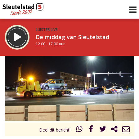
LUISTER LIVE:
De middag van Sleutelstad
12.00 - 17.00 uur
STRAKS:
Sleutelstad 30
17.00 - 19.00 uur
uur 1 van 0
Vorig uur
Volgend uur
Inklappen
Deel dit bericht!