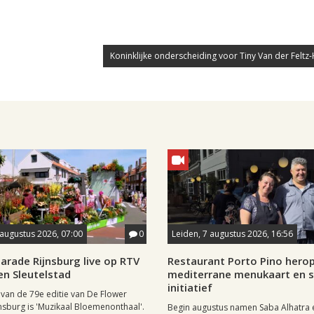
Koninklijke onderscheiding voor Tiny Van der Feltz-
 augustus 2026, 07:00
0
Leiden, 7 augustus 2026, 16:56
arade Rijnsburg live op RTV
Restaurant Porto Pino hero
en Sleutelstad
mediterrane menukaart en s
initiatief
van de 79e editie van De Flower
nsburg is 'Muzikaal Bloemenonthaal'.
Begin augustus namen Saba Alhatra 