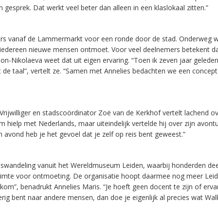
gesprek. Dat werkt veel beter dan alleen in een klaslokaal zitten.”
mers vanaf de Lammermarkt voor een ronde door de stad. Onderweg w
 iedereen nieuwe mensen ontmoet. Voor veel deelnemers betekent d
n-Nikolaeva weet dat uit eigen ervaring. “Toen ik zeven jaar gelede
de taal”, vertelt ze. “Samen met Annelies bedachten we een concept
ijwilliger en stadscoördinator Zoë van de Kerkhof vertelt lachend o
m hielp met Nederlands, maar uiteindelijk vertelde hij over zijn avont
n avond heb je het gevoel dat je zelf op reis bent geweest.”
tadswandeling vanuit het Wereldmuseum Leiden, waarbij honderden d
ruimte voor ontmoeting. De organisatie hoopt daarmee nog meer Lei
lkom”, benadrukt Annelies Maris. “Je hoeft geen docent te zijn of erva
rig bent naar andere mensen, dan doe je eigenlijk al precies wat Wal