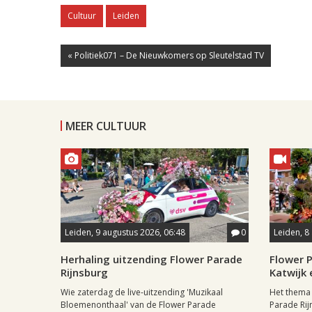
Cultuur
Leiden
« Politiek071 – De Nieuwkomers op Sleutelstad TV
MEER CULTUUR
Leiden, 9 augustus 2026, 06:48
0
Leiden, 8
Herhaling uitzending Flower Parade
Flower P
Rijnsburg
Katwijk 
Wie zaterdag de live-uitzending 'Muzikaal
Het thema 
Bloemenonthaal' van de Flower Parade
Parade Rij