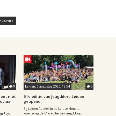
Huisken »
0
Leiden, 6 augustus 2026, 13:54
0
pent met
61e editie van Jeugddorp Leiden
ociaal
geopend
Bij Leiden Atletiek in de Leidse Hout is
woensdag de 61e editie van Jeugddorp
en Rayan