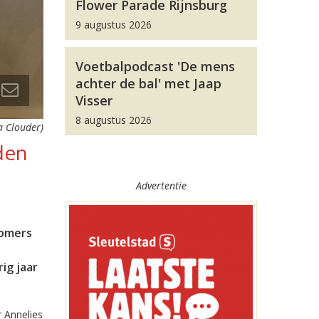
Flower Parade Rijnsburg
9 augustus 2026
Voetbalpodcast 'De mens
achter de bal' met Jaap
Visser
8 augustus 2026
a Clouder)
den
Advertentie
komers
ig jaar
 Annelies