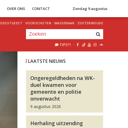
S
OVER ONS
CONTACT
Zondag 9 augustus
OEGSTGEEST
·
VOORSCHOTEN
·
WASSENAAR
·
ZOETERWOUDE
TIPS?!
·
Je luistert nu naar
uur 1 van 0
LAATSTE NIEUWS
«
Vorig uur
Volgend uur
»
Ongeregeldheden na WK-
duel kwamen voor
gemeente en politie
onverwacht
9 augustus 2026
Herhaling uitzending