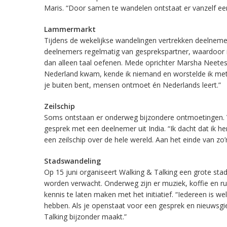
Maris. “Door samen te wandelen ontstaat er vanzelf een 
Lammermarkt
Tijdens de wekelijkse wandelingen vertrekken deelne
deelnemers regelmatig van gesprekspartner, waardoor
dan alleen taal oefenen. Mede oprichter Marsha Neeteso
Nederland kwam, kende ik niemand en worstelde ik met 
je buiten bent, mensen ontmoet én Nederlands leert.”
Zeilschip
Soms ontstaan er onderweg bijzondere ontmoetingen. Vr
gesprek met een deelnemer uit India. “Ik dacht dat ik he
een zeilschip over de hele wereld. Aan het einde van zo’
Stadswandeling
Op 15 juni organiseert Walking & Talking een grote s
worden verwacht. Onderweg zijn er muziek, koffie en 
kennis te laten maken met het initiatief. “Iedereen is we
hebben. Als je openstaat voor een gesprek en nieuwsgie
Talking bijzonder maakt.”