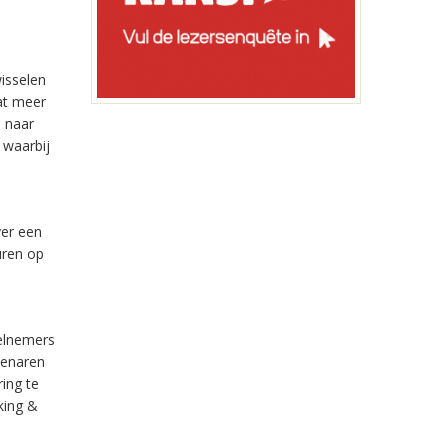
isselen
at meer
n naar
 waarbij
ver een
uren op
eelnemers
denaren
ring te
king &