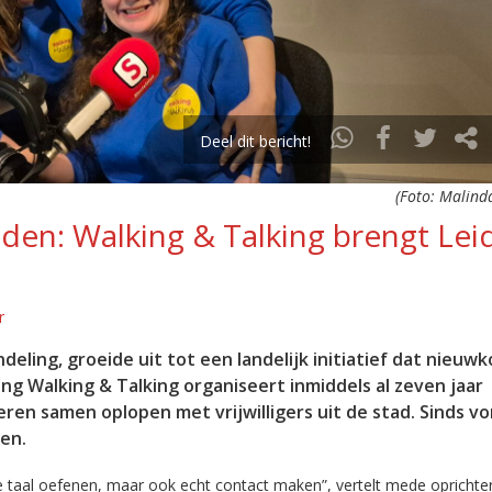
Deel dit bericht!
(Foto: Malind
den: Walking & Talking brengt Lei
r
eling, groeide uit tot een landelijk initiatief dat nieuw
ting Walking & Talking organiseert inmiddels al zeven jaar
en samen oplopen met vrijwilligers uit de stad. Sinds vor
en.
 taal oefenen, maar ook echt contact maken”, vertelt mede oprichter