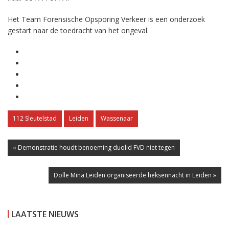
Het Team Forensische Opsporing Verkeer is een onderzoek
gestart naar de toedracht van het ongeval.
112 Sleutelstad
Leiden
Wassenaar
« Demonstratie houdt benoeming duolid FVD niet tegen
Dolle Mina Leiden organiseerde heksennacht in Leiden »
LAATSTE NIEUWS