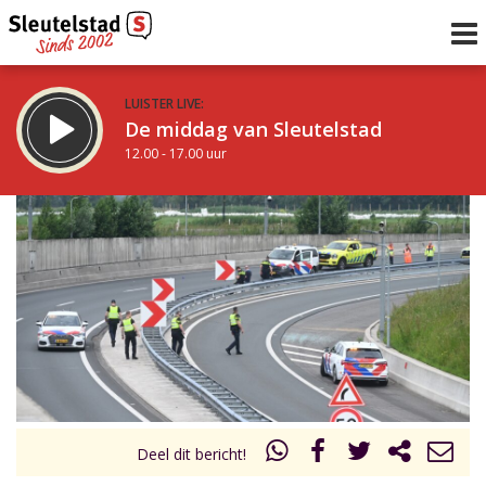
LUISTER LIVE:
De middag van Sleutelstad
12.00 - 17.00 uur
STRAKS:
Sleutelstad 30
17.00 - 19.00 uur
uur 1 van 0
Vorig uur
Volgend uur
Inklappen
Deel dit bericht!