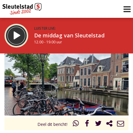
LUISTER LIVE:
De middag van Sleutelstad
12.00 - 19.00 uur
STRAKS:
De avond van Sleutelstad
19.00 - 22.00 uur
uur 1 van 0
Vorig uur
Volgend uur
Inklappen
Deel dit bericht!