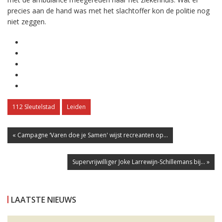
precies aan de hand was met het slachtoffer kon de politie nog
niet zeggen.
112 Sleutelstad
Leiden
« Campagne ‘Varen doe je Samen' wijst recreanten op...
Supervrijwilliger Joke Larrewijn-Schillemans bij... »
LAATSTE NIEUWS