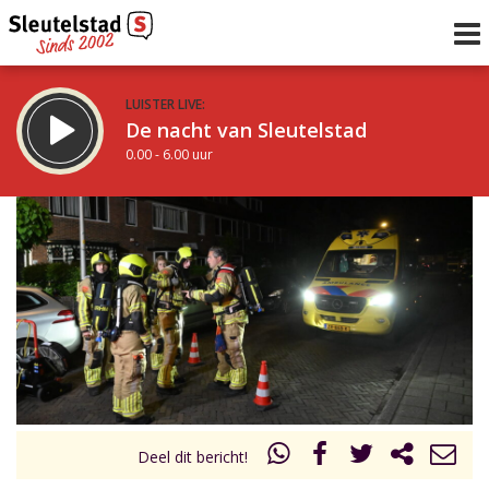
LUISTER LIVE:
De nacht van Sleutelstad
0.00 - 6.00 uur
STRAKS:
De ochtend van Sleutelstad
6.00 - 12.00 uur
uur 1 van 0
Vorig uur
Volgend uur
Inklappen
Deel dit bericht!