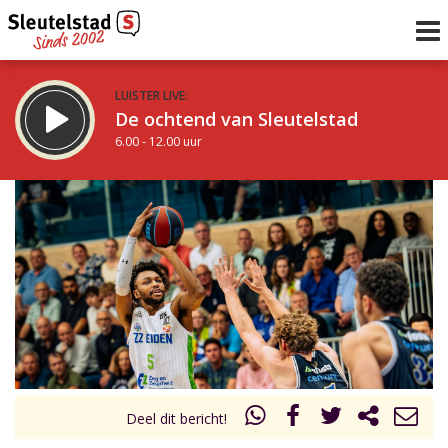
LUISTER LIVE:
De ochtend van Sleutelstad
6.00 - 12.00 uur
STRAKS:
De middag van Sleutelstad
12.00 - 19.00 uur
uur 1 van 0
Vorig uur
Volgend uur
Inklappen
Deel dit bericht!