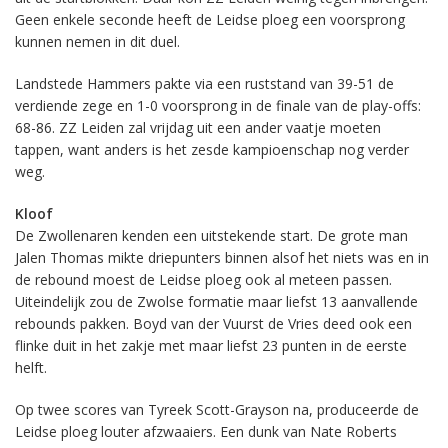
Geen enkele seconde heeft de Leidse ploeg een voorsprong
kunnen nemen in dit duel.
Landstede Hammers pakte via een ruststand van 39-51 de
verdiende zege en 1-0 voorsprong in de finale van de play-offs:
68-86. ZZ Leiden zal vrijdag uit een ander vaatje moeten
tappen, want anders is het zesde kampioenschap nog verder
weg.
Kloof
De Zwollenaren kenden een uitstekende start. De grote man
Jalen Thomas mikte driepunters binnen alsof het niets was en in
de rebound moest de Leidse ploeg ook al meteen passen.
Uiteindelijk zou de Zwolse formatie maar liefst 13 aanvallende
rebounds pakken. Boyd van der Vuurst de Vries deed ook een
flinke duit in het zakje met maar liefst 23 punten in de eerste
helft.
Op twee scores van Tyreek Scott-Grayson na, produceerde de
Leidse ploeg louter afzwaaiers. Een dunk van Nate Roberts