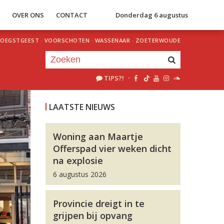
S
OVER ONS
CONTACT
Donderdag 6 augustus
OEGSTGEEST
·
VOORSCHOTEN
·
WASSENAAR
·
ZOETERWOUDE
TIPS?!
·
Je luistert nu naar
uur 1 van 0
LAATSTE NIEUWS
«
Vorig uur
Volgend uur
»
Woning aan Maartje
Offerspad vier weken dicht
na explosie
6 augustus 2026
Provincie dreigt in te
grijpen bij opvang