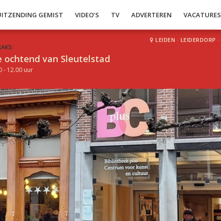
UITZENDING GEMIST
VIDEO’S
TV
ADVERTEREN
VACATURE
LEIDEN
·
LEIDERDORP
·
RAKS:
 ochtend van Sleutelstad
0 - 12.00 uur