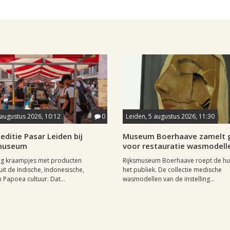
 augustus 2026, 10:12
0
Leiden, 5 augustus 2026, 11:30
editie Pasar Leiden bij
Museum Boerhaave zamelt g
museum
voor restauratie wasmodell
tig kraampjes met producten
Rijksmuseum Boerhaave roept de hul
uit de Indische, Indonesische,
het publiek. De collectie medische
 Papoea cultuur. Dat...
wasmodellen van de instelling...