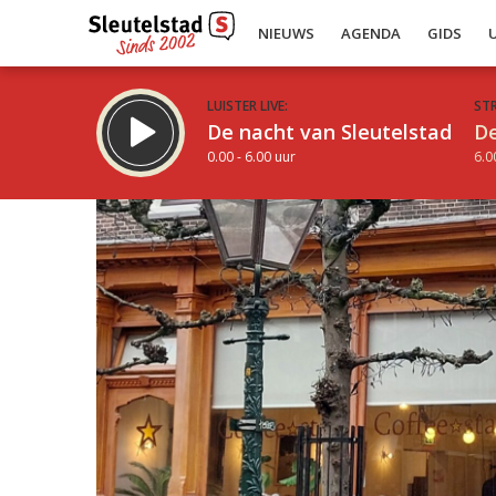
NIEUWS
AGENDA
GIDS
LUISTER LIVE:
ST
De nacht van Sleutelstad
De
0.00 - 6.00 uur
6.0
Inklappen