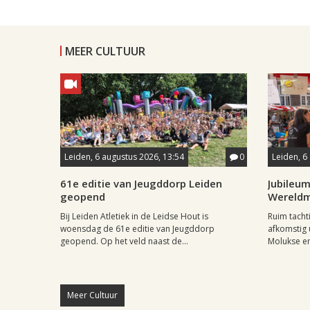
MEER CULTUUR
Leiden, 6 augustus 2026, 13:54
0
Leiden, 6
61e editie van Jeugddorp Leiden
Jubileum
geopend
Wereld
Bij Leiden Atletiek in de Leidse Hout is
Ruim tach
woensdag de 61e editie van Jeugddorp
afkomstig 
geopend. Op het veld naast de...
Molukse en
Meer Cultuur