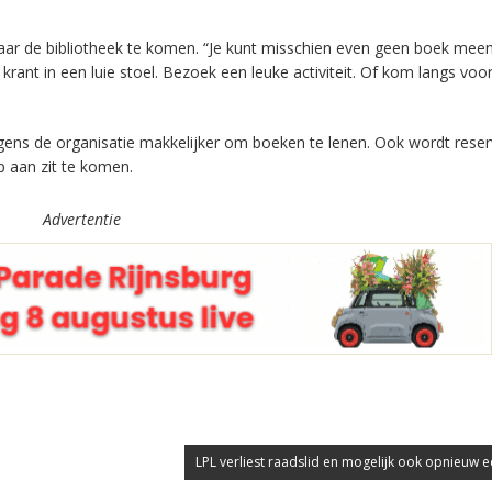
ar de bibliotheek te komen. “Je kunt misschien even geen boek me
 krant in een luie stoel. Bezoek een leuke activiteit. Of kom langs voo
ens de organisatie makkelijker om boeken te lenen. Ook wordt rese
p aan zit te komen.
Advertentie
LPL verliest raadslid en mogelijk ook opnieuw e