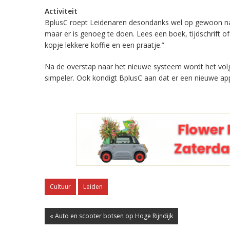
Activiteit
BplusC roept Leidenaren desondanks wel op gewoon na
maar er is genoeg te doen. Lees een boek, tijdschrift of
kopje lekkere koffie en een praatje.”
Na de overstap naar het nieuwe systeem wordt het volg
simpeler. Ook kondigt BplusC aan dat er een nieuwe ap
Cultuur
Leiden
« Auto en scooter botsen op Hoge Rijndijk