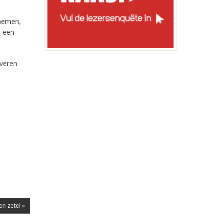
enemen,
r een
rveren
en zetel »