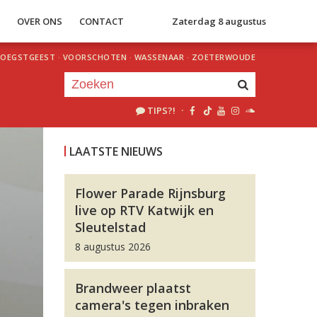
S
OVER ONS
CONTACT
Zaterdag 8 augustus
OEGSTGEEST
·
VOORSCHOTEN
·
WASSENAAR
·
ZOETERWOUDE
TIPS?!
·
Je luistert nu naar
uur 1 van 0
LAATSTE NIEUWS
«
Vorig uur
Volgend uur
»
Flower Parade Rijnsburg
live op RTV Katwijk en
Sleutelstad
8 augustus 2026
Brandweer plaatst
camera's tegen inbraken