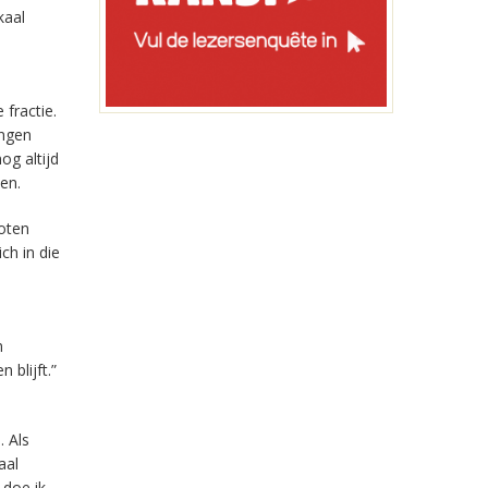
kaal
fractie.
ingen
og altijd
en.
oten
ch in die
n
blijft.”
. Als
aal
 doe ik