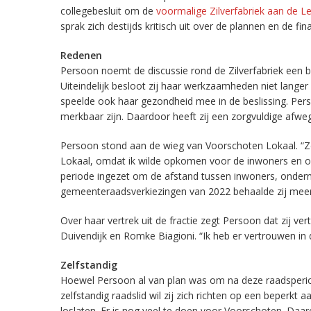
collegebesluit om de
voormalige Zilverfabriek aan de 
sprak zich destijds kritisch uit over de plannen en de fina
Redenen
Persoon noemt de discussie rond de Zilverfabriek een b
Uiteindelijk besloot zij haar werkzaamheden niet lange
speelde ook haar gezondheid mee in de beslissing. Per
merkbaar zijn. Daardoor heeft zij een zorgvuldige afw
Persoon stond aan de wieg van Voorschoten Lokaal. “
Lokaal, omdat ik wilde opkomen voor de inwoners en ond
periode ingezet om de afstand tussen inwoners, ondern
gemeenteraadsverkiezingen van 2022 behaalde zij mee
Over haar vertrek uit de fractie zegt Persoon dat zij v
Duivendijk en Romke Biagioni. “Ik heb er vertrouwen in
Zelfstandig
Hoewel Persoon al van plan was om na deze raadsperiode
zelfstandig raadslid wil zij zich richten op een beperkt aa
loslaten. Er is nog veel te doen voor Voorschoten. Daaro