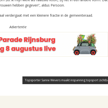
rtrouwen hebben gegeven”, aldus Persoon.
al verdergaat met een kleinere fractie in de gemeenteraad.
Advertentie
Topsporter Sanne Wevers maakt inspanning topsport zichtbaar