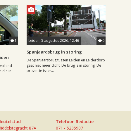
1
Leiden, 5 augustus 2026, 12:46
0
Spanjaardsbrug in storing
eiden
De Spanjaarsbrug tussen Leiden en Leiderdorp
gaat niet meer dicht. De brug is in storing. De
vallend
provincie is ter...
 die in
leutelstad
Telefoon Redactie
iddelstegracht 87A
071 - 5235907