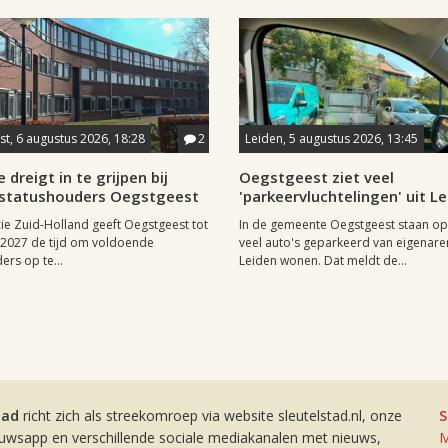
t, 6 augustus 2026, 18:28
2
Leiden, 5 augustus 2026, 13:45
 dreigt in te grijpen bij
Oegstgeest ziet veel
statushouders Oegstgeest
'parkeervluchtelingen' uit L
ie Zuid-Holland geeft Oegstgeest tot
In de gemeente Oegstgeest staan op
i 2027 de tijd om voldoende
veel auto's geparkeerd van eigenaren
ers op te...
Leiden wonen. Dat meldt de...
tad
richt zich als streekomroep via website sleutelstad.nl, onze
S
euwsapp en verschillende sociale mediakanalen met nieuws,
M