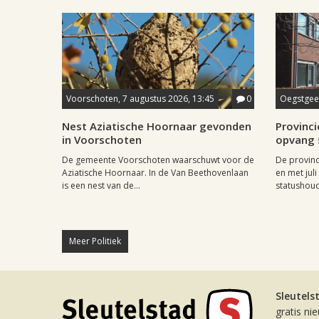
Voorschoten, 7 augustus 2026, 13:45
0
Oegstgees
Nest Aziatische Hoornaar gevonden
Provincie
in Voorschoten
opvang 
De gemeente Voorschoten waarschuwt voor de
De provinc
Aziatische Hoornaar. In de Van Beethovenlaan
en met jul
is een nest van de...
statushoud
Meer Politiek
Sleutels
gratis ni