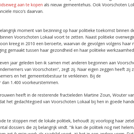
Leidseweg aan te kopen
als nieuw gemeentehuis. Ook Voorschoten Lo
nciële risico’s daarvan.
elangrijk moment van bezinning op haar politieke toekomst binnen de 
r binnen Voorschoten Lokaal voort te zetten. Naast politieke overweg
soon kreeg in 2010 een beroerte, waarvan de gevolgen volgens haar n
eging gemaakt tussen haar gezondheid en haar politieke werkzaamhed
Zeven jaar geleden ben ik samen met anderen begonnen aan Voorsch
ernemers van Voorschoten”, zegt zij. Naar eigen zeggen heeft zij zi
emers en het gemeentebestuur te verkleinen. Bij de
r dan 1.400 voorkeurstemmen.
ertrouwen heeft in de resterende fractieleden Martine Zoun, Wouter va
 dat het gedachtegoed van Voorschoten Lokaal bij hen in goede handen 
 te stoppen met de lokale politiek, behoudt zij voorlopig haar zetel
ntal dossiers die zij belangrijk vindt. “Ik kan de politiek nog niet helem
m zet ik mijn werk als raadslid voort, zij het in een andere vorm. Dat