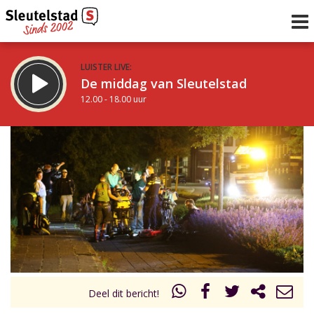
LUISTER LIVE:
De middag van Sleutelstad
12.00 - 18.00 uur
STRAKS:
De avond van Sleutelstad
18.00 - 19.00 uur
uur 1 van 0
Vorig uur
Volgend uur
Inklappen
Deel dit bericht!