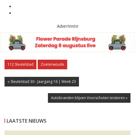
Advertentie
112 Sleutelstad
Zoeterwoude
« Sleutelstad 30 - Jaargang 16 | Week 23
Autobranden blijven Voorschoten teisteren »
LAATSTE NIEUWS