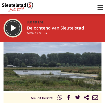
LUISTER LIVE:
De ochtend van Sleutelstad
6.00 - 12.00 uur
STRAKS:
De middag van Sleutelstad
12.00 - 18.00 uur
uur 1 van 0
Vorig uur
Volgend uur
Inklappen
Deel dit bericht!