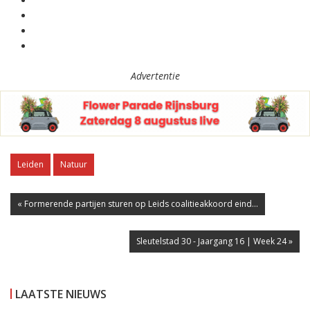
Advertentie
Leiden
Natuur
« Formerende partijen sturen op Leids coalitieakkoord eind...
Sleutelstad 30 - Jaargang 16 | Week 24 »
LAATSTE NIEUWS