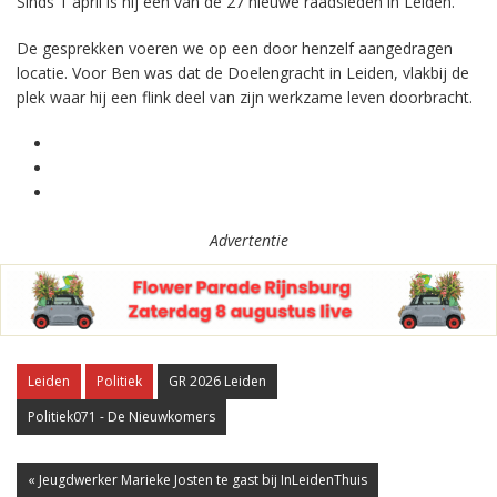
Sinds 1 april is hij een van de 27 nieuwe raadsleden in Leiden.
De gesprekken voeren we op een door henzelf aangedragen
locatie. Voor Ben was dat de Doelengracht in Leiden, vlakbij de
plek waar hij een flink deel van zijn werkzame leven doorbracht.
Advertentie
Leiden
Politiek
GR 2026 Leiden
Politiek071 - De Nieuwkomers
« Jeugdwerker Marieke Josten te gast bij InLeidenThuis