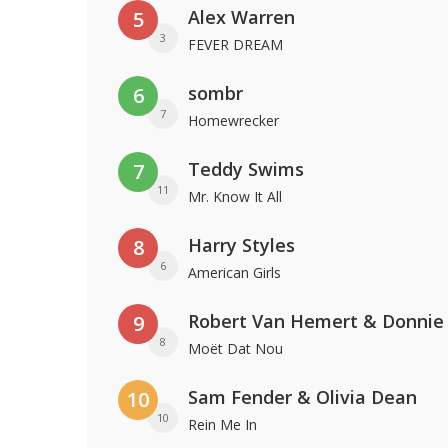
Alex Warren
5
3
FEVER DREAM
sombr
6
7
Homewrecker
Teddy Swims
7
11
Mr. Know It All
Harry Styles
8
6
American Girls
Robert Van Hemert & Donnie
9
8
Moët Dat Nou
Sam Fender & Olivia Dean
10
10
Rein Me In