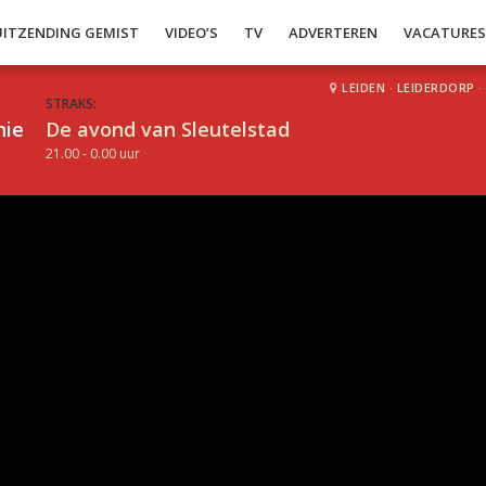
UITZENDING GEMIST
VIDEO’S
TV
ADVERTEREN
VACATURE
LEIDEN
·
LEIDERDORP
·
STRAKS:
hie
De avond van Sleutelstad
21.00 - 0.00 uur