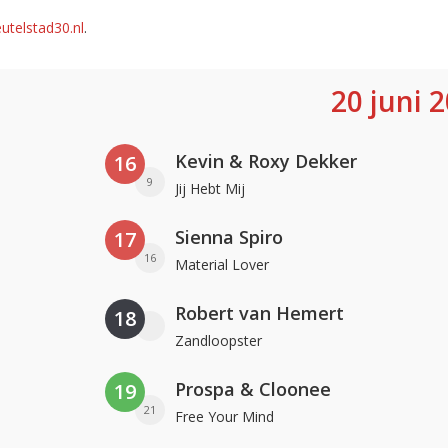
utelstad30.nl
.
20 juni 
Kevin & Roxy Dekker
16
9
Jij Hebt Mij
Sienna Spiro
17
16
Material Lover
Robert van Hemert
18
Zandloopster
Prospa & Cloonee
19
21
Free Your Mind