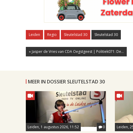
Leiden
Regio
Sleutelstad 30
Sleutelstad 30
« Jasper de Vries van CDA Oegstgeest | Politiek071: De...
MEER IN DOSSIER SLEUTELSTAD 30
Leiden, 1 augustus 2026, 11:52
0
Leiden, 25