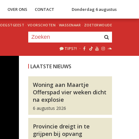
S
OVER ONS
CONTACT
Donderdag 6 augustus
OEGSTGEEST
·
VOORSCHOTEN
·
WASSENAAR
·
ZOETERWOUDE
TIPS?!
·
Je luistert nu naar
uur 1 van 0
LAATSTE NIEUWS
«
Vorig uur
Volgend uur
»
Woning aan Maartje
Offerspad vier weken dicht
na explosie
6 augustus 2026
Provincie dreigt in te
grijpen bij opvang