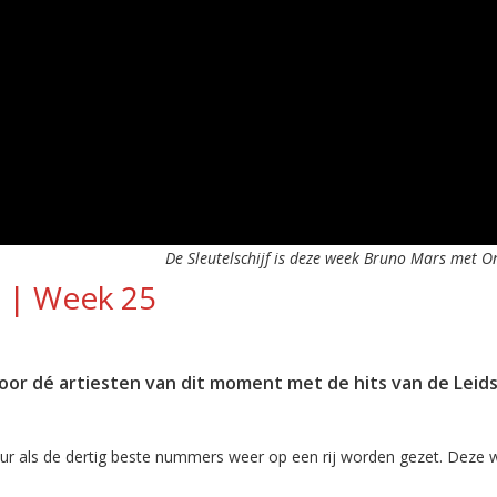
De Sleutelschijf is deze week Bruno Mars met O
6 | Week 25
oor dé artiesten van dit moment met de hits van de Leids
ur als de dertig beste nummers weer op een rij worden gezet. Deze 