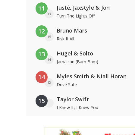
Justė, Jaxstyle & Jon
11
13
Turn The Lights Off
Bruno Mars
12
15
Risk It All
Hugel & Solto
13
14
Jamaican (Bam Bam)
Myles Smith & Niall Horan
14
12
Drive Safe
Taylor Swift
15
I Knew It, I Knew You