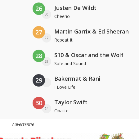
Justen De Wildt
26
30
Cheerio
Martin Garrix & Ed Sheeran
27
27
Repeat It
S10 & Oscar and the Wolf
28
29
Safe and Sound
Bakermat & Rani
29
I Love Life
Taylor Swift
30
24
Opalite
Advertentie