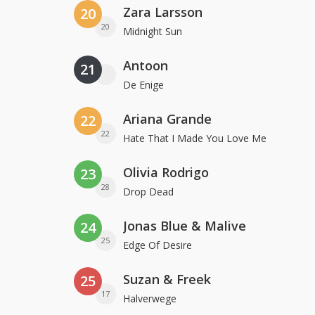
Zara Larsson
20
20
Midnight Sun
Antoon
21
De Enige
Ariana Grande
22
22
Hate That I Made You Love Me
Olivia Rodrigo
23
28
Drop Dead
Jonas Blue & Malive
24
25
Edge Of Desire
Suzan & Freek
25
17
Halverwege