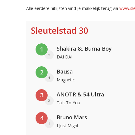
Alle eerdere hitlijsten vind je makkelijk terug via
www.sle
Sleutelstad 30
Shakira &. Burna Boy
1
5
DAI DAI
Bausa
2
4
Magnetic
ANOTR & 54 Ultra
3
2
Talk To You
Bruno Mars
4
1
I Just Might