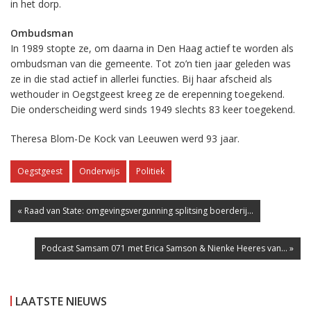
in het dorp.
Ombudsman
In 1989 stopte ze, om daarna in Den Haag actief te worden als
ombudsman van die gemeente. Tot zo’n tien jaar geleden was
ze in die stad actief in allerlei functies. Bij haar afscheid als
wethouder in Oegstgeest kreeg ze de erepenning toegekend.
Die onderscheiding werd sinds 1949 slechts 83 keer toegekend.
Theresa Blom-De Kock van Leeuwen werd 93 jaar.
Oegstgeest
Onderwijs
Politiek
« Raad van State: omgevingsvergunning splitsing boerderij...
Podcast Samsam 071 met Erica Samson & Nienke Heeres van... »
LAATSTE NIEUWS