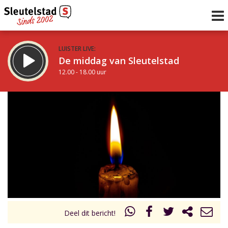
LUISTER LIVE:
De middag van Sleutelstad
12.00 - 18.00 uur
STRAKS:
De avond van Sleutelstad
18.00 - 21.00 uur
uur 1 van 0
Vorig uur
Volgend uur
Inklappen
Deel dit bericht!