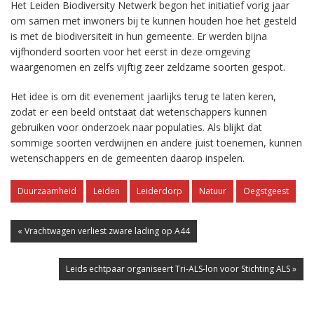
Het Leiden Biodiversity Netwerk begon het initiatief vorig jaar
om samen met inwoners bij te kunnen houden hoe het gesteld
is met de biodiversiteit in hun gemeente. Er werden bijna
vijfhonderd soorten voor het eerst in deze omgeving
waargenomen en zelfs vijftig zeer zeldzame soorten gespot.
Het idee is om dit evenement jaarlijks terug te laten keren,
zodat er een beeld ontstaat dat wetenschappers kunnen
gebruiken voor onderzoek naar populaties. Als blijkt dat
sommige soorten verdwijnen en andere juist toenemen, kunnen
wetenschappers en de gemeenten daarop inspelen.
Duurzaamheid
Leiden
Leiderdorp
Natuur
Oegstgeest
« Vrachtwagen verliest zware lading op A44
Leids echtpaar organiseert Tri-ALS-lon voor Stichting ALS »