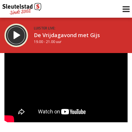
LUISTER LIVE:
De Vrijdagavond met Gijs
19.00 - 21.00 uur
STRAKS:
De avond van Sleutelstad
21.00 - 0.00 uur
uur 1 van 0
Vorig uur
Volgend uur
Inklappen