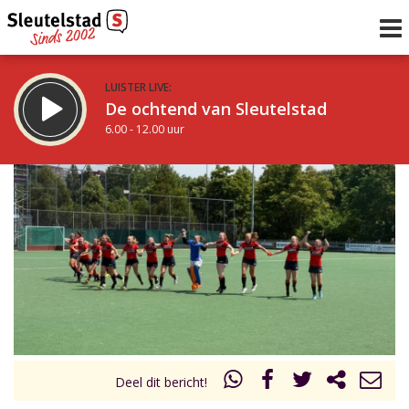
LUISTER LIVE:
De ochtend van Sleutelstad
6.00 - 12.00 uur
STRAKS:
De middag van Sleutelstad
12.00 - 19.00 uur
uur 1 van 0
Vorig uur
Volgend uur
Inklappen
Deel dit bericht!