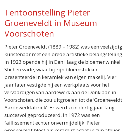
Tentoonstelling Pieter
Groeneveldt in Museum
Locatie:
Museum Voorschoten
Voorschoten
Voorstraat 17
Voorschoten
Pieter Groeneveldt (1889 – 1982) was een veelzijdig
Wanneer:
kunstenaar met een brede artistieke belangstelling.
24 september t/m 21 december
In 1923 opende hij in Den Haag de bloemenwinkel
Entree:
Sheherezade, waar hij zijn bloemstukken
5,00 euro
presenteerde in keramiek van eigen makelij. Vier
jaar later vestigde hij een werkplaats voor het
vervaardigen van aardewerk aan de Donklaan in
Voorschoten, die zou uitgroeien tot de ‘Groeneveldt
Aardewerkfabriek’. Er werd zo’n dertig jaar lang
succesvol geproduceerd. In 1972 was een
faillissement echter onvermijdelijk. Pieter
Groeneveldt bleef als keramist actief in zijn atelier