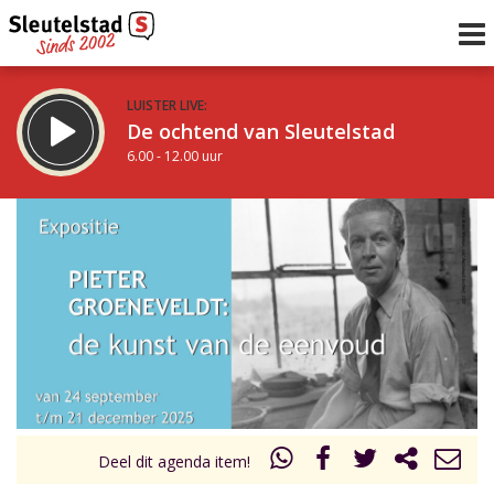
LUISTER LIVE:
De ochtend van Sleutelstad
6.00 - 12.00 uur
STRAKS:
De middag van Sleutelstad
12.00 - 17.00 uur
uur 1 van 0
Vorig uur
Volgend uur
Inklappen
Deel dit agenda item!