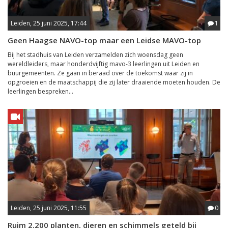
Leiden, 25 juni 2025, 17:44
1
Geen Haagse NAVO-top maar een Leidse MAVO-top
Bij het stadhuis van Leiden verzamelden zich woensdag geen
wereldleiders, maar honderdvijftig mavo-3 leerlingen uit Leiden en
buurgemeenten. Ze gaan in beraad over de toekomst waar zij in
opgroeien en de maatschappij die zij later draaiende moeten houden. De
leerlingen bespreken...
Leiden, 25 juni 2025, 11:55
0
Ruim 2.200 planten, dieren en schimmels geteld bij