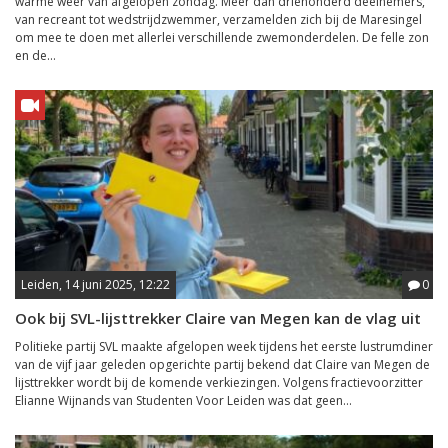
warme weer van afgelopen zondag. Meer dan driehonderd deelnemers,
van recreant tot wedstrijdzwemmer, verzamelden zich bij de Maresingel
om mee te doen met allerlei verschillende zwemonderdelen. De felle zon
en de...
Leiden, 14 juni 2025, 12:22
0
Ook bij SVL-lijsttrekker Claire van Megen kan de vlag uit
Politieke partij SVL maakte afgelopen week tijdens het eerste lustrumdiner
van de vijf jaar geleden opgerichte partij bekend dat Claire van Megen de
lijsttrekker wordt bij de komende verkiezingen. Volgens fractievoorzitter
Elianne Wijnands van Studenten Voor Leiden was dat geen...