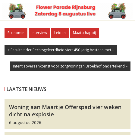
Economie
Interview
Leiden
Maatschappij
« Faculteit der Rechtsgeleerdheid viert 450-jarig bestaan met...
Intentieovereenkomst voor zorgwoningen Broekhof ondertekend »
LAATSTE NIEUWS
Woning aan Maartje Offerspad vier weken
dicht na explosie
6 augustus 2026