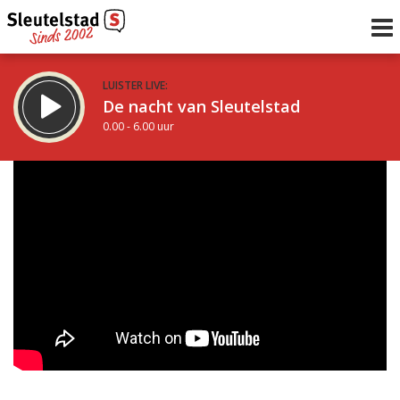
LUISTER LIVE:
De nacht van Sleutelstad
0.00 - 6.00 uur
STRAKS:
De ochtend van Sleutelstad
6.00 - 12.00 uur
uur 1 van 0
Vorig uur
Volgend uur
Inklappen