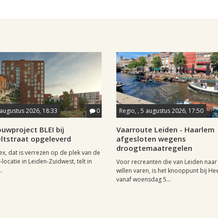
 augustus 2026, 18:33
0
Regio, , 5 augustus 2026, 17:50
uwproject BLEI bij
Vaarroute Leiden - Haarlem
ltstraat opgeleverd
afgesloten wegens
droogtemaatregelen
x, dat is verrezen op de plek van de
locatie in Leiden-Zuidwest, telt in
Voor recreanten die van Leiden naa
.
willen varen, is het knooppunt bij H
vanaf woensdag 5...