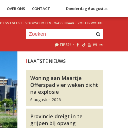
S
OVER ONS
CONTACT
Donderdag 6 augustus
OEGSTGEEST
·
VOORSCHOTEN
·
WASSENAAR
·
ZOETERWOUDE
TIPS?!
·
Je luistert nu naar
uur 1 van 0
LAATSTE NIEUWS
«
Vorig uur
Volgend uur
»
Woning aan Maartje
Offerspad vier weken dicht
na explosie
6 augustus 2026
Provincie dreigt in te
grijpen bij opvang