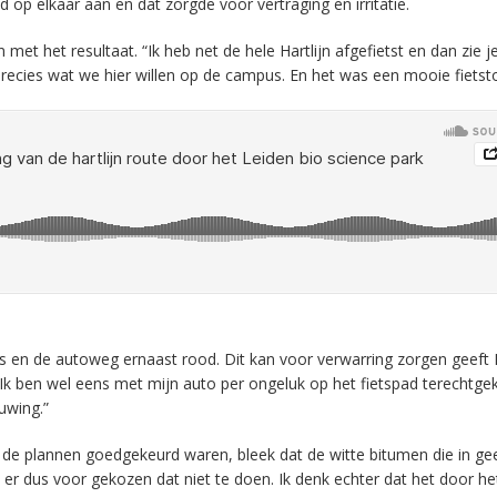
d op elkaar aan en dat zorgde voor vertraging en irritatie.
met het resultaat. “Ik heb net de hele Hartlijn afgefietst en dan zie j
recies wat we hier willen op de campus. En het was een mooie fietsto
js is en de autoweg ernaast rood. Dit kan voor verwarring zorgen geeft 
 “Ik ben wel eens met mijn auto per ongeluk op het fietspad terechtg
uwing.”
de plannen goedgekeurd waren, bleek dat de witte bitumen die in gee
e er dus voor gekozen dat niet te doen. Ik denk echter dat het door he