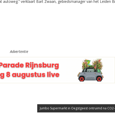
wat autoweg.” verklaart Bart Zwaan, gebiedsmanager van het Leiden B
Advertentie
Jumbo Supermarkt in Oegstgeest ontruimd na CO2-