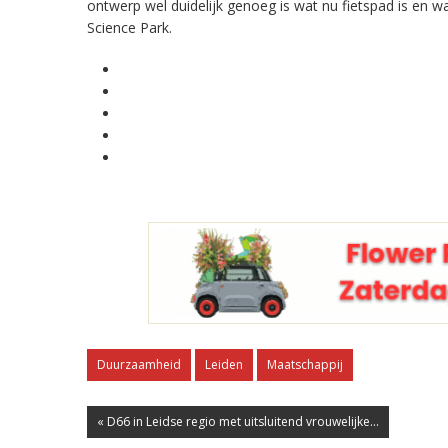
ontwerp wel duidelijk genoeg is wat nu fietspad is en 
Science Park.
Duurzaamheid
Leiden
Maatschappij
« D66 in Leidse regio met uitsluitend vrouwelijke...