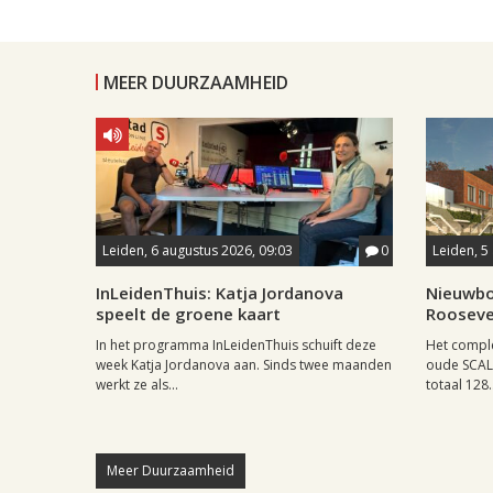
MEER DUURZAAMHEID
Leiden, 6 augustus 2026, 09:03
0
Leiden, 5
InLeidenThuis: Katja Jordanova
Nieuwbo
speelt de groene kaart
Rooseve
In het programma InLeidenThuis schuift deze
Het comple
week Katja Jordanova aan. Sinds twee maanden
oude SCAL-
werkt ze als...
totaal 128..
Meer Duurzaamheid