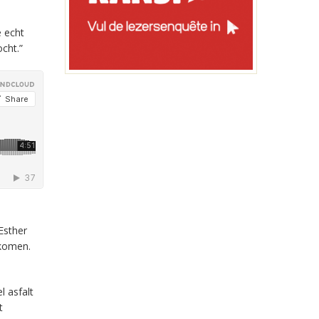
e echt
cht.”
Esther
ekomen.
l asfalt
t