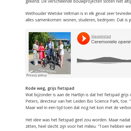
gekend. De verschillende bouwprojecten sloten niet altij
Wethouder Wietske Veltman is in elk geval zeer tevreden 
alles samenkomen: wonen, studeren, bedrijven. Dat is p
Rode weg, grijs fietspad
Wat bijzonder is aan de Hartlijn is dat het fietspad gri
Peters, directeur van het Leiden Bio Science Park, toe.
Maar wel in een tijd toen dat nog net kon met de verbo
Het idee was het fietspad geel zou worden. Maar nadat 
zitten, heel slecht zijn voor het milieu. “Toen hebben w