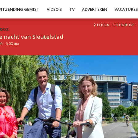
UITZENDING GEMIST
VIDEO’S
TV
ADVERTEREN
VACATURE
LEIDEN
·
LEIDERDORP
·
RAKS:
e nacht van Sleutelstad
0 - 6.00 uur