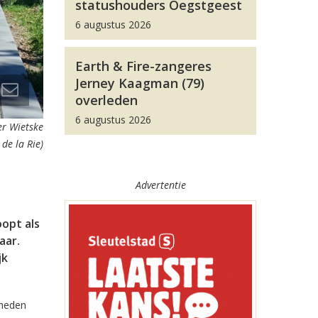
statushouders Oegstgeest
6 augustus 2026
Earth & Fire-zangeres
Jerney Kaagman (79)
overleden
6 augustus 2026
er Wietske
de la Rie)
Advertentie
oopt als
aar.
jk
kheden