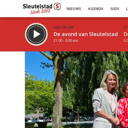
NIEUWS
AGENDA
GIDS
LUISTER LIVE:
ST
De avond van Sleutelstad
D
21.00 - 0.00 uur
0.0
Inklappen