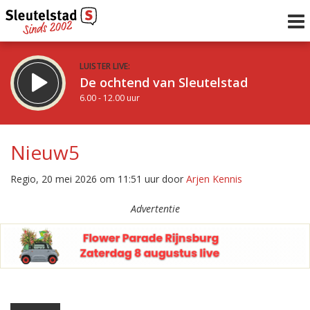
LUISTER LIVE:
De ochtend van Sleutelstad
6.00 - 12.00 uur
STRAKS:
De middag van Sleutelstad
Nieuw5
12.00 - 18.00 uur
uur 1 van 0
Vorig uur
Volgend uur
Regio, 20 mei 2026 om 11:51 uur door
Arjen Kennis
Inklappen
Advertentie