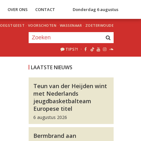
S
OVER ONS
CONTACT
Donderdag 6 augustus
OEGSTGEEST
·
VOORSCHOTEN
·
WASSENAAR
·
ZOETERWOUDE
TIPS?!
·
Je luistert nu naar
uur 1 van 0
LAATSTE NIEUWS
«
Vorig uur
Volgend uur
»
Teun van der Heijden wint
met Nederlands
jeugdbasketbalteam
Europese titel
6 augustus 2026
Bermbrand aan