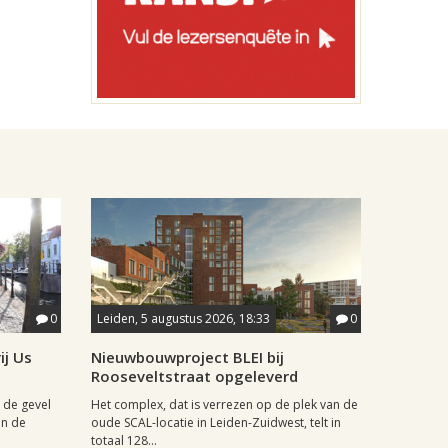
0
Leiden, 5 augustus 2026, 18:33
0
ij Us
Nieuwbouwproject BLEI bij
Rooseveltstraat opgeleverd
 de gevel
Het complex, dat is verrezen op de plek van de
an de
oude SCAL-locatie in Leiden-Zuidwest, telt in
totaal 128...