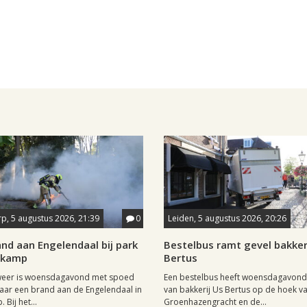
p, 5 augustus 2026, 21:39
0
Leiden, 5 augustus 2026, 20:26
nd aan Engelendaal bij park
Bestelbus ramt gevel bakker
tkamp
Bertus
eer is woensdagavond met spoed
Een bestelbus heeft woensdagavond
naar een brand aan de Engelendaal in
van bakkerij Us Bertus op de hoek v
 Bij het...
Groenhazengracht en de...