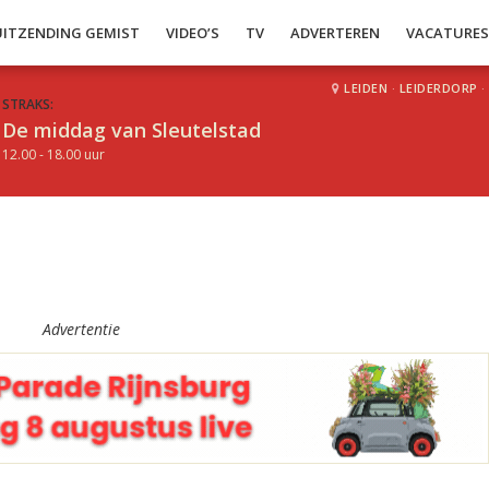
UITZENDING GEMIST
VIDEO’S
TV
ADVERTEREN
VACATURE
LEIDEN
·
LEIDERDORP
·
STRAKS:
De middag van Sleutelstad
12.00 - 18.00 uur
Advertentie