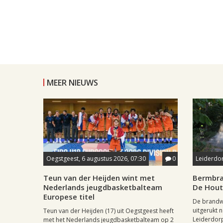
MEER NIEUWS
Oegstgeest, 6 augustus 2026, 07:30
0
Leiderdor
Teun van der Heijden wint met
Bermbra
Nederlands jeugdbasketbalteam
De Hou
Europese titel
De brandw
uitgerukt 
Teun van der Heijden (17) uit Oegstgeest heeft
Leiderdorp.
met het Nederlands jeugdbasketbalteam op 2