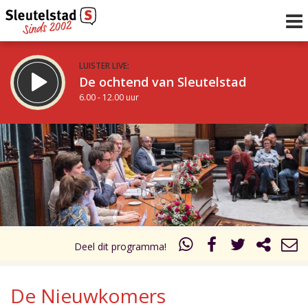
LUISTER LIVE:
De ochtend van Sleutelstad
6.00 - 12.00 uur
STRAKS:
De middag van Sleutelstad
12.00 - 18.00 uur
uur 1 van 0
Vorig uur
Volgend uur
Inklappen
Deel dit programma!
De Nieuwkomers