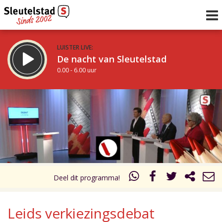
LUISTER LIVE:
De nacht van Sleutelstad
0.00 - 6.00 uur
STRAKS:
De ochtend van Sleutelstad
6.00 - 12.00 uur
uur 1 van 0
Vorig uur
Volgend uur
Inklappen
Deel dit programma!
Leids verkiezingsdebat