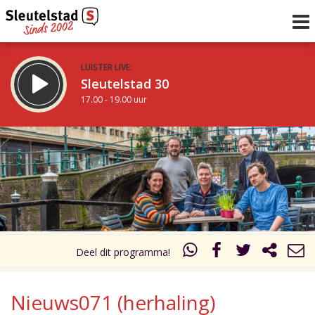
LUISTER LIVE:
Sleutelstad 30
17.00 - 19.00 uur
STRAKS:
De avond van Sleutelstad
19.00 - 0.00 uur
uur 1 van 0
Vorig uur
Volgend uur
Inklappen
Deel dit programma!
Nieuws071 (herhaling)