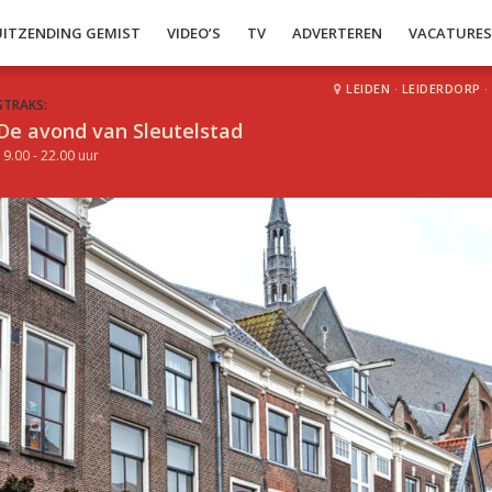
UITZENDING GEMIST
VIDEO’S
TV
ADVERTEREN
VACATURE
LEIDEN
·
LEIDERDORP
·
STRAKS:
De avond van Sleutelstad
19.00 - 22.00 uur