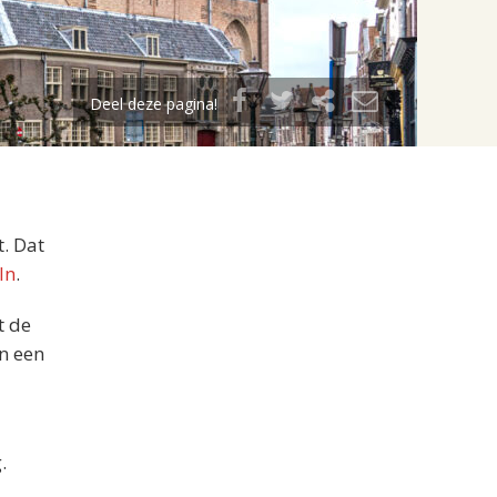
Deel deze pagina!
t. Dat
In
.
t de
an een
.