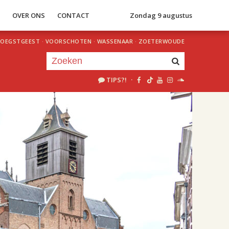
S
OVER ONS
CONTACT
Zondag 9 augustus
OEGSTGEEST
·
VOORSCHOTEN
·
WASSENAAR
·
ZOETERWOUDE
TIPS?!
·
Je luistert nu naar
uur 1 van 0
«
Vorig uur
Volgend uur
»